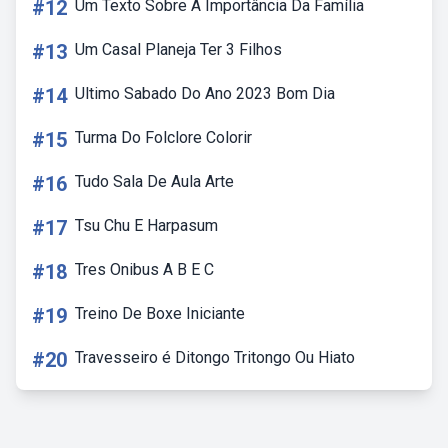
#12
Um Texto Sobre A Importância Da Família
#13
Um Casal Planeja Ter 3 Filhos
#14
Ultimo Sabado Do Ano 2023 Bom Dia
#15
Turma Do Folclore Colorir
#16
Tudo Sala De Aula Arte
#17
Tsu Chu E Harpasum
#18
Tres Onibus A B E C
#19
Treino De Boxe Iniciante
#20
Travesseiro é Ditongo Tritongo Ou Hiato