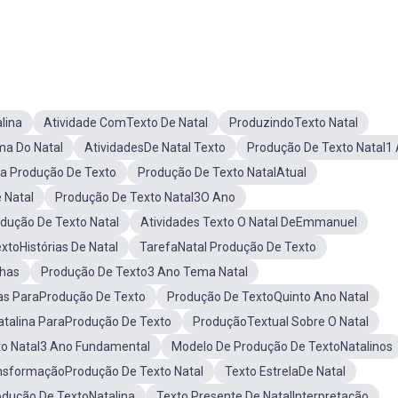
lina
Atividade ComTexto De Natal
ProduzindoTexto Natal
a Do Natal
AtividadesDe Natal Texto
Produção De Texto Natal1
a Produção De Texto
Produção De Texto NatalAtual
 Natal
Produção De Texto Natal3O Ano
dução De Texto Natal
Atividades Texto O Natal DeEmmanuel
xtoHistórias De Natal
TarefaNatal Produção De Texto
nhas
Produção De Texto3 Ano Tema Natal
as ParaProdução De Texto
Produção De TextoQuinto Ano Natal
atalina ParaProdução De Texto
ProduçãoTextual Sobre O Natal
to Natal3 Ano Fundamental
Modelo De Produção De TextoNatalinos
nsformaçãoProdução De Texto Natal
Texto EstrelaDe Natal
dução De TextoNatalina
Texto Presente De NatalInterpretação