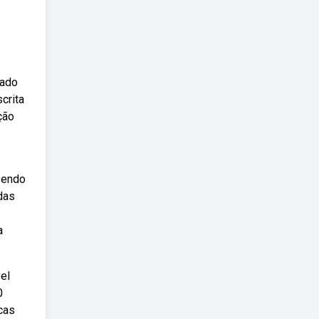
nado
crita
ção
sendo
das
a
el
0
cas