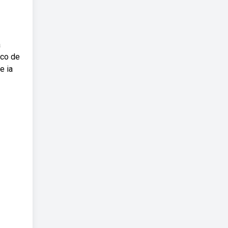
a
eco de
e ia