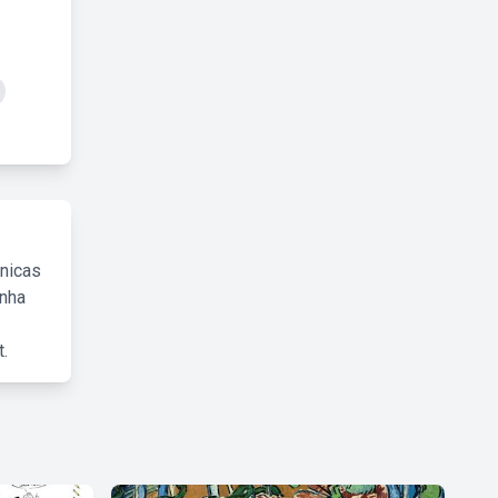
cnicas
inha
.