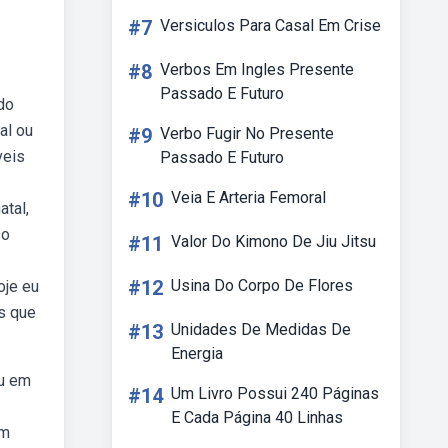
#7
Versiculos Para Casal Em Crise
#8
Verbos Em Ingles Presente
Passado E Futuro
do
al ou
#9
Verbo Fugir No Presente
veis
Passado E Futuro
#10
Veia E Arteria Femoral
tal,
so
#11
Valor Do Kimono De Jiu Jitsu
#12
Usina Do Corpo De Flores
oje eu
s que
#13
Unidades De Medidas De
Energia
au em
#14
Um Livro Possui 240 Páginas
E Cada Página 40 Linhas
om