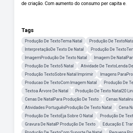
de criação. Com aumento do consumo per capita e.
Tags
Produção De TextoTema Natal
Produção De TextoNata
InterpretaçãoDe Texto De Natal
Produção De TextoTem
ImagemProdução De Texto Natal
Imagem De NatalPar
Produção De Texto5 Natal
Atividade De TextoLenda De
Produção TextoSobre Natal Imprimir
Imagens ParaPro
Producao De TextoCom Imagem Natal
Produção De Te
Textoa Árvore De Natal
Produção De Texto Natal20 Li
Cenas De NatalPara Produção De Texto
Cenas Natalin
Atividades PortuguêsProdução De Texto Natal
Cena N
Produção De TextoEja Sobre O Natal
Produção De Tex
Gravura De NatalP Produção De Texto
Educação E Tra
Produção De TextoCom Suporte De Natal
Pequena Pro