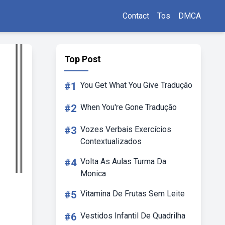
Contact
Tos
DMCA
Top Post
#1
You Get What You Give Tradução
#2
When You're Gone Tradução
#3
Vozes Verbais Exercícios
Contextualizados
#4
Volta As Aulas Turma Da
Monica
#5
Vitamina De Frutas Sem Leite
#6
Vestidos Infantil De Quadrilha