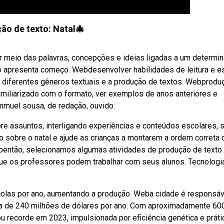
ão de texto: Natal🎄
r meio das palavras, concepções e ideias ligadas a um determi
o apresenta começo. Webdesenvolver habilidades de leitura e es
 diferentes gêneros textuais e a produção de textos. Webprodu
amiliarizado com o formato, ver exemplos de anos anteriores e
mmuel sousa, de redação, ouvido.
re assuntos, interligando experiências e conteúdos escolares, 
to sobre o natal e ajude as crianças a montarem a ordem correta 
ebentão, selecionamos algumas atividades de produção de texto
que os professores podem trabalhar com seus alunos. Tecnologi
grícolas por ano, aumentando a produção. Weba cidade é responsáv
rca de 240 milhões de dólares por ano. Com aproximadamente 60
u recorde em 2023, impulsionada por eficiência genética e práti