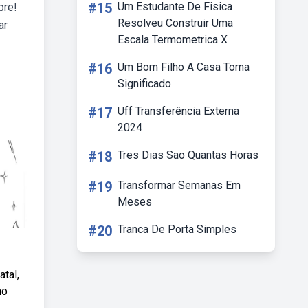
#15
Um Estudante De Fisica
pre!
Resolveu Construir Uma
ar
Escala Termometrica X
#16
Um Bom Filho A Casa Torna
Significado
#17
Uff Transferência Externa
2024
#18
Tres Dias Sao Quantas Horas
#19
Transformar Semanas Em
Meses
#20
Tranca De Porta Simples
atal,
no