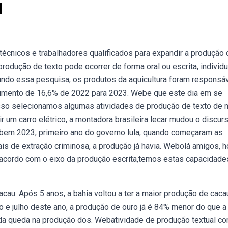
l
 técnicos e trabalhadores qualificados para expandir a produção 
odução de texto pode ocorrer de forma oral ou escrita, individu
undo essa pesquisa, os produtos da aquicultura foram responsá
 aumento de 16,6% de 2022 para 2023. Webe que este dia em se
so selecionamos algumas atividades de produção de texto de na
 um carro elétrico, a montadora brasileira lecar mudou o discur
ebem 2023, primeiro ano do governo lula, quando começaram as
is de extração criminosa, a produção já havia. Webolá amigos, h
e acordo com o eixo da produção escrita,temos estas capacidade
cau. Após 5 anos, a bahia voltou a ter a maior produção de cac
 e julho deste ano, a produção de ouro já é 84% menor do que a
a queda na produção dos. Webatividade de produção textual c