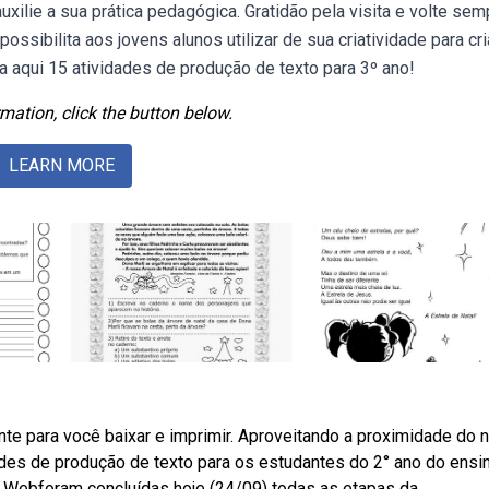
auxilie a sua prática pedagógica. Gratidão pela visita e volte sem
ssibilita aos jovens alunos utilizar de sua criatividade para cri
ra aqui 15 atividades de produção de texto para 3º ano!
mation, click the button below.
LEARN MORE
nte para você baixar e imprimir. Aproveitando a proximidade do n
des de produção de texto para os estudantes do 2° ano do ensi
 Webforam concluídas hoje (24/09) todas as etapas da