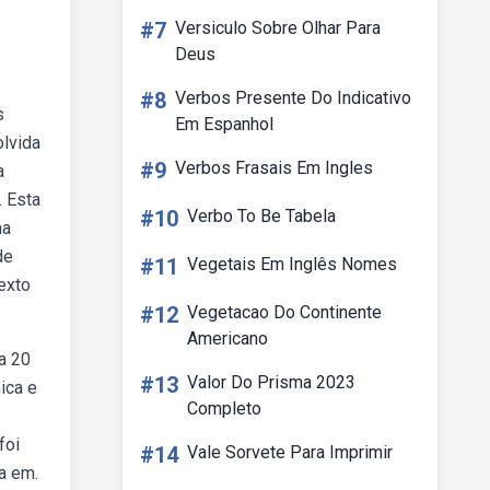
#7
Versiculo Sobre Olhar Para
Deus
#8
Verbos Presente Do Indicativo
s
Em Espanhol
olvida
#9
Verbos Frasais Em Ingles
a
. Esta
#10
Verbo To Be Tabela
ma
de
#11
Vegetais Em Inglês Nomes
exto
#12
Vegetacao Do Continente
Americano
a 20
#13
Valor Do Prisma 2023
ica e
Completo
foi
#14
Vale Sorvete Para Imprimir
a em.