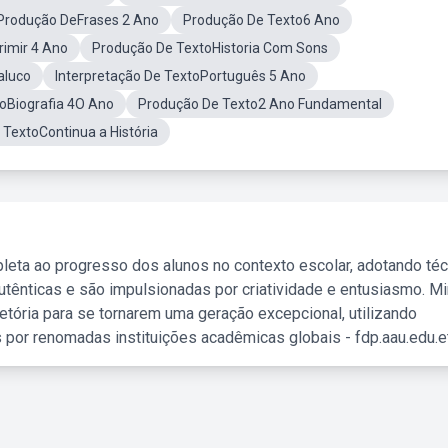
 Produção DeFrases 2 Ano
Produção De Texto6 Ano
rimir 4 Ano
Produção De TextoHistoria Com Sons
aluco
Interpretação De TextoPortuguês 5 Ano
oBiografia 4O Ano
Produção De Texto2 Ano Fundamental
TextoContinua a História
leta ao progresso dos alunos no contexto escolar, adotando té
tênticas e são impulsionadas por criatividade e entusiasmo. M
etória para se tornarem uma geração excepcional, utilizando
 por renomadas instituições acadêmicas globais - fdp.aau.edu.et