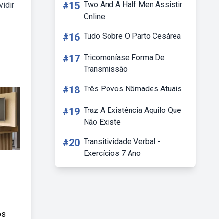
#15
Two And A Half Men Assistir
vidir
Online
#16
Tudo Sobre O Parto Cesárea
#17
Tricomoníase Forma De
Transmissão
#18
Três Povos Nômades Atuais
#19
Traz A Existência Aquilo Que
Não Existe
#20
Transitividade Verbal -
Exercícios 7 Ano
os