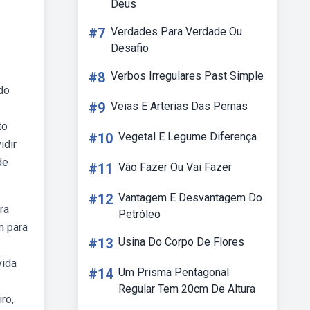
Deus
#7
Verdades Para Verdade Ou
Desafio
#8
Verbos Irregulares Past Simple
do
#9
Veias E Arterias Das Pernas
to
#10
Vegetal E Legume Diferença
idir
de
#11
Vão Fazer Ou Vai Fazer
#12
Vantagem E Desvantagem Do
ra
Petróleo
m para
#13
Usina Do Corpo De Flores
vida
#14
Um Prisma Pentagonal
Regular Tem 20cm De Altura
ro,