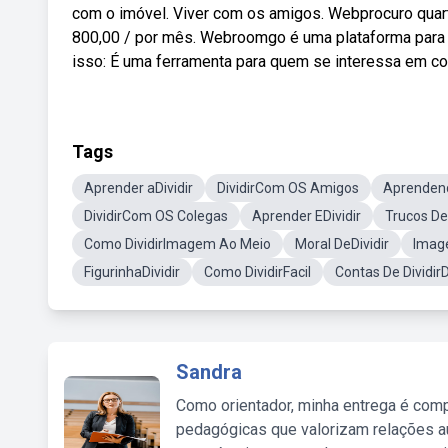
com o imóvel. Viver com os amigos. Webprocuro quarto o
800,00 / por mês. Webroomgo é uma plataforma para a
isso: É uma ferramenta para quem se interessa em co
Tags
Aprender aDividir
DividirCom OS Amigos
Aprendend
DividirCom OS Colegas
Aprender EDividir
Trucos De
Como DividirImagem Ao Meio
Moral DeDividir
Image
FigurinhaDividir
Como DividirFacil
Contas De Dividi
Sandra
Como orientador, minha entrega é comp
pedagógicas que valorizam relações au