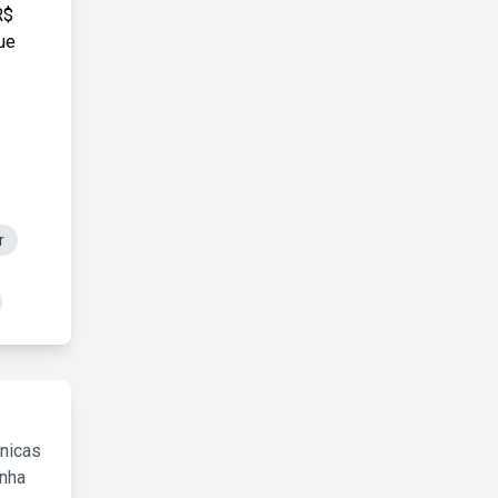
R$
ue
r
cnicas
inha