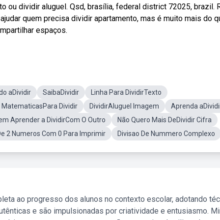
u dividir aluguel. Qsd, brasília, federal district 72025, brazil. 
judar quem precisa dividir apartamento, mas é muito mais do q
mpartilhar espaços.
o aDividir
SaibaDividir
Linha Para DividirTexto
 MatematicasPara Dividir
DividirAluguel Imagem
Aprenda aDividi
m Aprender a DividirCom O Outro
Não Quero Mais DeDividir Cifra
rDe 2 Numeros Com 0 Para Imprimir
Divisao De Nummero Complexo
leta ao progresso dos alunos no contexto escolar, adotando té
tênticas e são impulsionadas por criatividade e entusiasmo. M