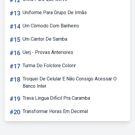
#12
#13
Uniforme Para Grupo De Irmãs
#14
Um Cômodo Com Banheiro
#15
Um Cantor De Samba
#16
Uerj - Provas Anteriores
#17
Turma Do Folclore Colorir
#18
Troquei De Celular E Não Consigo Acessar O
Banco Inter
#19
Trava Lingua Dificil Pra Caramba
#20
Transformar Horas Em Decimal