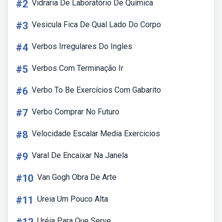
#2
Vidraria De Laboratório De Química
#3
Vesicula Fica De Qual Lado Do Corpo
#4
Verbos Irregulares Do Ingles
#5
Verbos Com Terminação Ir
#6
Verbo To Be Exercícios Com Gabarito
#7
Verbo Comprar No Futuro
#8
Velocidade Escalar Media Exercicios
#9
Varal De Encaixar Na Janela
#10
Van Gogh Obra De Arte
#11
Ureia Um Pouco Alta
Uréia Para Que Serve