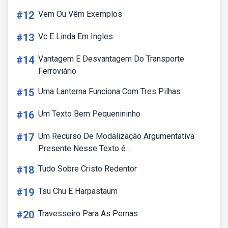
#12
Vem Ou Vêm Exemplos
#13
Vc E Linda Em Ingles
#14
Vantagem E Desvantagem Do Transporte
Ferroviário
#15
Uma Lanterna Funciona Com Tres Pilhas
#16
Um Texto Bem Pequenininho
#17
Um Recurso De Modalização Argumentativa
Presente Nesse Texto é...
#18
Tudo Sobre Cristo Redentor
#19
Tsu Chu E Harpastaum
#20
Travesseiro Para As Pernas