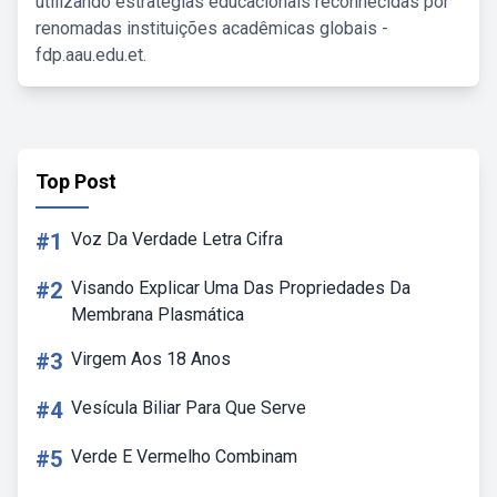
utilizando estratégias educacionais reconhecidas por
renomadas instituições acadêmicas globais -
fdp.aau.edu.et.
Top Post
#1
Voz Da Verdade Letra Cifra
#2
Visando Explicar Uma Das Propriedades Da
Membrana Plasmática
#3
Virgem Aos 18 Anos
#4
Vesícula Biliar Para Que Serve
#5
Verde E Vermelho Combinam