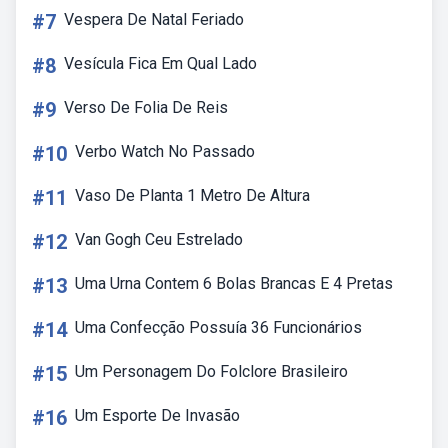
#7
Vespera De Natal Feriado
#8
Vesícula Fica Em Qual Lado
#9
Verso De Folia De Reis
#10
Verbo Watch No Passado
#11
Vaso De Planta 1 Metro De Altura
#12
Van Gogh Ceu Estrelado
#13
Uma Urna Contem 6 Bolas Brancas E 4 Pretas
#14
Uma Confecção Possuía 36 Funcionários
#15
Um Personagem Do Folclore Brasileiro
#16
Um Esporte De Invasão