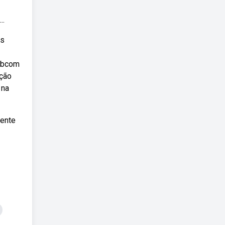
..
os
Webcom
ução
 na
mente