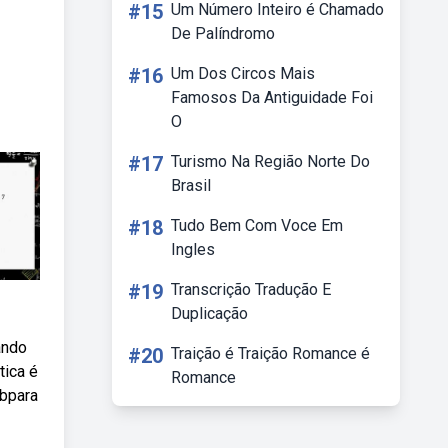
#15
Um Número Inteiro é Chamado
De Palíndromo
#16
Um Dos Circos Mais
Famosos Da Antiguidade Foi
O
#17
Turismo Na Região Norte Do
Brasil
#18
Tudo Bem Com Voce Em
Ingles
#19
Transcrição Tradução E
Duplicação
ando
#20
Traição é Traição Romance é
tica é
Romance
ebpara