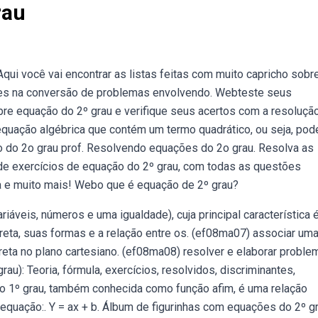
rau
ui você vai encontrar as listas feitas com muito capricho sobr
des na conversão de problemas envolvendo. Webteste seus
bre equação do 2º grau e verifique seus acertos com a resoluçã
ação algébrica que contém um termo quadrático, ou seja, pod
ção do 2o grau prof. Resolvendo equações do 2o grau. Resolva as
de exercícios de equação do 2º grau, com todas as questões
ra e muito mais! Webo que é equação de 2º grau?
veis, números e uma igualdade), cuja principal característica 
 reta, suas formas e a relação entre os. (ef08ma07) associar um
reta no plano cartesiano. (ef08ma08) resolver e elaborar proble
u): Teoria, fórmula, exercícios, resolvidos, discriminantes,
o 1º grau, também conhecida como função afim, é uma relação
 equação:. Y = ax + b. Álbum de figurinhas com equações do 2º gr