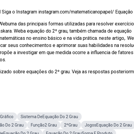
RN Siga o Instagram instagram.com/matematicanopapel/ Equação .
Webuma das principais formas utilizadas para resolver exercíci
haskara. Weba equação do 2º grau, também chamada de equação
atemáticas no ensino básico e na vida prática. neste artigo,. 
licar seus conhecimentos e aprimorar suas habilidades na resol
opõe a investigar em que medida ocorre a influencia de fatores
os.
ndizado sobre equações do 2º grau. Veja as respostas posterior
Gráfico
Sistema DeEquação Do 2 Grau
ão Do 2 Grau
Função2 Grau
2ºGrau
JogosEquação Do 2 Grau
DeEquação Do 2 Grau
Equação Do 2 GrauSoma E Produto