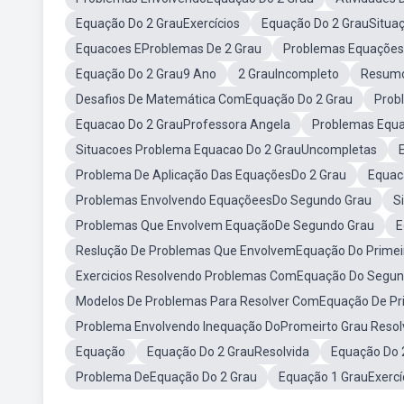
Equação Do 2 GrauExercícios
Equação Do 2 GrauSitua
Equacoes EProblemas De 2 Grau
Problemas Equações
Equação Do 2 Grau9 Ano
2 GrauIncompleto
Resumo
Desafios De Matemática ComEquação Do 2 Grau
Prob
Equacao Do 2 GrauProfessora Angela
Problemas Equ
Situacoes Problema Equacao Do 2 GrauUncompletas
Problema De Aplicação Das EquaçõesDo 2 Grau
Equac
Problemas Envolvendo EquaçõeesDo Segundo Grau
S
Problemas Que Envolvem EquaçãoDe Segundo Grau
E
Reslução De Problemas Que EnvolvemEquação Do Primei
Exercicios Resolvendo Problemas ComEquação Do Segun
Modelos De Problemas Para Resolver ComEquação De Pr
Problema Envolvendo Inequação DoPromeirto Grau Resol
Equação
Equação Do 2 GrauResolvida
Equação Do 
Problema DeEquação Do 2 Grau
Equação 1 GrauExercí