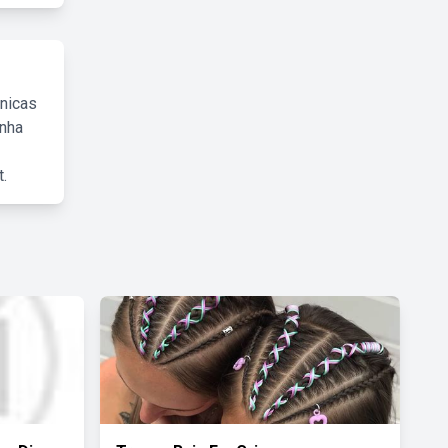
cnicas
inha
.