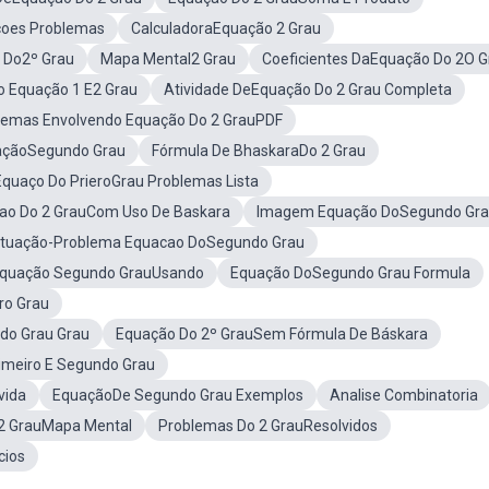
çoes Problemas
CalculadoraEquação 2 Grau
 Do2º Grau
Mapa Mental2 Grau
Coeficientes DaEquação Do 2O G
 Equação 1 E2 Grau
Atividade DeEquação Do 2 Grau Completa
lemas Envolvendo Equação Do 2 GrauPDF
açãoSegundo Grau
Fórmula De BhaskaraDo 2 Grau
Equaço Do PrieroGrau Problemas Lista
ao Do 2 GrauCom Uso De Baskara
Imagem Equação DoSegundo Gr
ituação-Problema Equacao DoSegundo Grau
quação Segundo GrauUsando
Equação DoSegundo Grau Formula
ro Grau
do Grau Grau
Equação Do 2º GrauSem Fórmula De Báskara
imeiro E Segundo Grau
vida
EquaçãoDe Segundo Grau Exemplos
Analise Combinatoria
2 GrauMapa Mental
Problemas Do 2 GrauResolvidos
cios