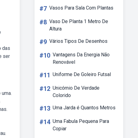
#7
Vasos Para Sala Com Plantas
#8
Vaso De Planta 1 Metro De
Altura
e
#9
Vários Tipos De Desenhos
o das
#10
Vantagens Da Energia Não
e ser
Renovável
#11
Uniforme De Goleiro Futsal
#12
Unicórnio De Verdade
é uma.
Colorido
a
#13
Uma Jarda é Quantos Metros
mas.
#14
Uma Fabula Pequena Para
Copiar
au.