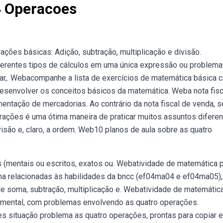
4 Operacoes
ões básicas: Adição, subtração, multiplicação e divisão.
rentes tipos de cálculos em uma única expressão ou problema
r,. Webacompanhe a lista de exercícios de matemática básica 
esenvolver os conceitos básicos da matemática. Weba nota fisc
tação de mercadorias. Ao contrário da nota fiscal de venda, s
rações é uma ótima maneira de praticar muitos assuntos difere
visão e, claro, a ordem. Web10 planos de aula sobre as quatro
 (mentais ou escritos, exatos ou. Webatividade de matemática p
ma relacionadas às habilidades da bncc (ef04ma04 e ef04ma05),
 soma, subtração, multiplicação e. Webatividade de matemática
damental, com problemas envolvendo as quatro operações.
situação problema as quatro operações, prontas para copiar e