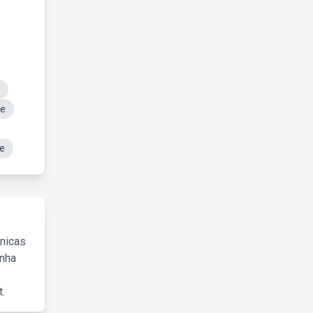
te
de
cnicas
inha
.