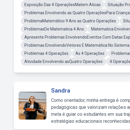
Exposição Das 4 OperaçõesMatem Aticas
Situação Pr
Problemas Envolvendo as Quatro OperaçõesPara Criança 
ProblemaMatemático 9 Ano as Quatro Operações
Sit
ProblemasDe Matematica 4 Ano
Matematica Envolven
Apresente Problemas EnvolvendoEventos Com Datas Espe
Problemas EnvolvendoVetores E Matemática No Sistema
Problemas 4 Operações
As 4 Operações
Problemas
Atividade Envolvendo asQuatro Operações
4 Operaçõ
Sandra
Como orientador, minha entrega é comp
pedagógicas que valorizam relações au
meta é guiar os estudantes em sua traj
estratégias educacionais reconhecidas