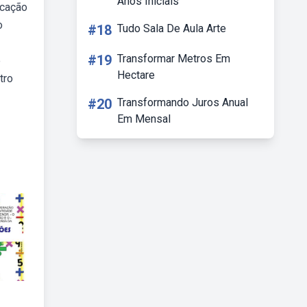
Anos Iniciais
icação
o
#18
Tudo Sala De Aula Arte
#19
Transformar Metros Em
e
Hectare
tro
#20
Transformando Juros Anual
Em Mensal