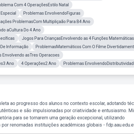
oblema Com 4 OperaçõesEstilo Natal
Especial
Problemas EnvolvendoFiguras
uações ProblemasCom Multipliçaão Para B4 Ano
do aCultura Do 4 Ano
cíficas
Jogos Para CriançasEnvolvendo as 4 Funções Matemáticas
 De Informação
ProblemasMatemáticos Com O Filme Divertidamen
 Envolvendo asTres Operacoes
es3 Ano
4 Operações2 Ano
Problemas EnvolvendoDistributivida
leta ao progresso dos alunos no contexto escolar, adotando té
tênticas e são impulsionadas por criatividade e entusiasmo. M
etória para se tornarem uma geração excepcional, utilizando
 por renomadas instituições acadêmicas globais - fdp.aau.edu.et