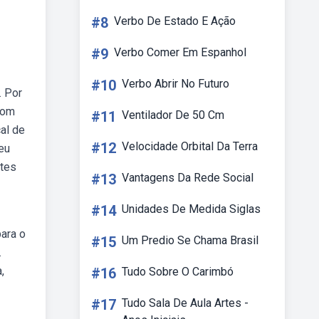
#8
Verbo De Estado E Ação
#9
Verbo Comer Em Espanhol
#10
Verbo Abrir No Futuro
. Por
com
#11
Ventilador De 50 Cm
al de
#12
Velocidade Orbital Da Terra
eu
ntes
#13
Vantagens Da Rede Social
#14
Unidades De Medida Siglas
ara o
#15
Um Predio Se Chama Brasil
.
,
#16
Tudo Sobre O Carimbó
#17
Tudo Sala De Aula Artes -