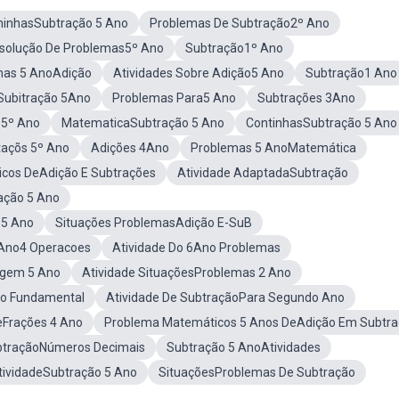
minhasSubtração 5 Ano
Problemas De Subtração2º Ano
solução De Problemas5º Ano
Subtração1º Ano
mas 5 AnoAdição
Atividades Sobre Adição5 Ano
Subtração1 Ano
Subitração 5Ano
Problemas Para5 Ano
Subtrações 3Ano
 5º Ano
MatematicaSubtração 5 Ano
ContinhasSubtração 5 Ano
açõs 5º Ano
Adições 4Ano
Problemas 5 AnoMatemática
cos DeAdição E Subtrações
Atividade AdaptadaSubtração
ação 5 Ano
 5 Ano
Situações ProblemasAdição E-SuB
Ano4 Operacoes
Atividade Do 6Ano Problemas
agem 5 Ano
Atividade SituaçõesProblemas 2 Ano
no Fundamental
Atividade De SubtraçãoPara Segundo Ano
eFrações 4 Ano
Problema Matemáticos 5 Anos DeAdição Em Subtr
btraçãoNúmeros Decimais
Subtração 5 AnoAtividades
tividadeSubtração 5 Ano
SituaçõesProblemas De Subtração