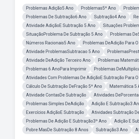
Problemas Adição5 Ano
Problemas5º Ano
Proble
Problemas De Subtração6 Ano
Subtração4 Ano
Re
Atividade AdiçãoE Subtração 5 Ano
Situações Proble
SituaçãoProblema De Subtração 5 Ano
Problemas De
Números Racionais5 Ano
Problemas DeAdição Para O
Atividade ProblemasSubtracao 5 Ano
ProblemasPrest
Atividade DeAdição Terceiro Ano
Problemas Matemáti
Problemas 6 AnoPara Imprimir
Problemas DeMultiplic
Atividades Com Problemas De AdiçãoE Subtração Para O
Cálculo De Subtração DeFração 5º Ano
Matemática 5 
Atividade ContasDe Subtração
Atividades DePorcent
Problemas Simples DeAdição
Adição E Subtração3 A
Exercícios AdiçãoE Subtração
Atividades Subtração D
Problemas De Adição E Subtração3º Ano
Adição E Su
Pobre MasDe Subtração 8 Anos
Subtração3 Ano
A