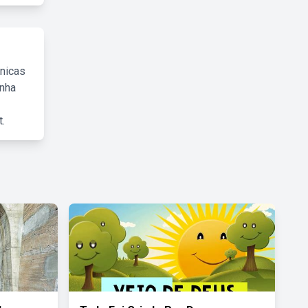
cnicas
inha
.