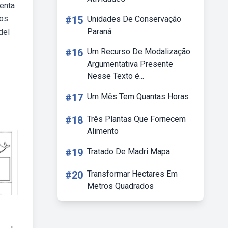
senta
 os
#15
Unidades De Conservação
Paraná
del
#16
Um Recurso De Modalização
Argumentativa Presente
Nesse Texto é...
#17
Um Mês Tem Quantas Horas
#18
Três Plantas Que Fornecem
Alimento
#19
Tratado De Madri Mapa
#20
Transformar Hectares Em
Metros Quadrados