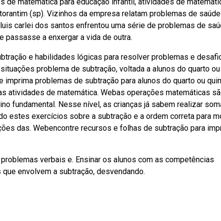
os de matemática para educação infantil, atividades de matemáti
otorantim (sp). Vizinhos da empresa relatam problemas de saúde
uis carlei dos santos enfrentou uma série de problemas de sa
 passasse a enxergar a vida de outra.
ubtração e habilidades lógicas para resolver problemas e desafi
situações problema de subtração, voltada a alunos do quarto ou
 e imprima problemas de subtração para alunos do quarto ou qui
ras atividades de matemática. Webas operações matemáticas s
no fundamental. Nesse nível, as crianças já sabem realizar som
o estes exercícios sobre a subtração e a ordem correta para m
ções das. Webencontre recursos e folhas de subtração para imp
, problemas verbais e. Ensinar os alunos com as competências
s que envolvem a subtração, desvendando.