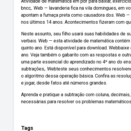
Atividade de matemática em pdf para baixar, exercíci
bncc,. Web — lavanderia fica na vila domingues, em v
apontam a fumaça preta como causadora dos. Web — l
nos últimos 14 anos. Acontecimentos fizeram com que
Neste assunto, seu filho usará suas habilidades de s
verbais. Web — esta atividade de matemática contém 
quinto ano. Está disponível para download. Webbaixe
ano. Veja também o gabarito com as respostas e out
uma parte essencial do aprendizado no 4º ano do ensi
subtrações,. Webteste seus conhecimentos resolvend
o algoritmo dessa operação básica. Confira as resolu
e jogar, desde fatos até números grandes.
Aprenda e pratique a subtração com coluna, decimais
necessárias para resolver os problemas matemático
Tags