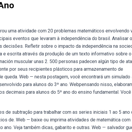
 Ano
parou uma atividade com 20 problemas matemáticos envolvendo v
ncipais eventos que levaram à independência do brasil. Analisar 
s decisões. Refletir sobre o impacto da independência na soci
ra e escrita através da produção de um texto informativo sobre o
ación muscular unas 2. 500 personas padecen algún tipo de ata
ente por seus recipientes plásticos para armazenamento de
 de queda. Web — nesta postagem, você encontrará um simulado
senvolvido para alunos do 3º ano. Webpensando nisso, elabora
os decimais para alunos do 5º ano do ensino fundamental. Você
de subtração para trabalhar com as series iniciais 1 ao 5 ano
cios de. Web — baixe ou imprima atividades de matemática com
o ano. Veja também dicas, gabarito e outras. Web — salvador gu