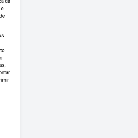
ca da
 e
úde
os
nto
ão
as,
ontar
rimir