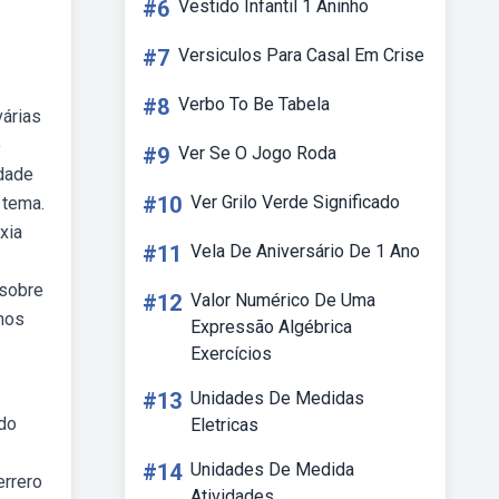
#6
Vestido Infantil 1 Aninho
#7
Versiculos Para Casal Em Crise
#8
Verbo To Be Tabela
árias
o
#9
Ver Se O Jogo Roda
edade
#10
Ver Grilo Verde Significado
 tema.
xia
#11
Vela De Aniversário De 1 Ano
 sobre
#12
Valor Numérico De Uma
mos
Expressão Algébrica
Exercícios
#13
Unidades De Medidas
 do
Eletricas
#14
Unidades De Medida
errero
Atividades