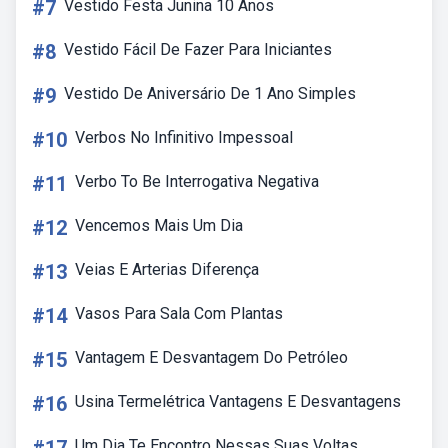
#7
Vestido Festa Junina 10 Anos
#8
Vestido Fácil De Fazer Para Iniciantes
#9
Vestido De Aniversário De 1 Ano Simples
#10
Verbos No Infinitivo Impessoal
#11
Verbo To Be Interrogativa Negativa
#12
Vencemos Mais Um Dia
#13
Veias E Arterias Diferença
#14
Vasos Para Sala Com Plantas
#15
Vantagem E Desvantagem Do Petróleo
#16
Usina Termelétrica Vantagens E Desvantagens
Um Dia Te Encontro Nessas Suas Voltas