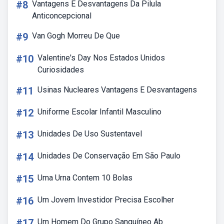
#8
Vantagens E Desvantagens Da Pilula
Anticoncepcional
#9
Van Gogh Morreu De Que
#10
Valentine's Day Nos Estados Unidos
Curiosidades
#11
Usinas Nucleares Vantagens E Desvantagens
#12
Uniforme Escolar Infantil Masculino
#13
Unidades De Uso Sustentavel
#14
Unidades De Conservação Em São Paulo
#15
Uma Urna Contem 10 Bolas
#16
Um Jovem Investidor Precisa Escolher
#17
Um Homem Do Grupo Sanguíneo Ab