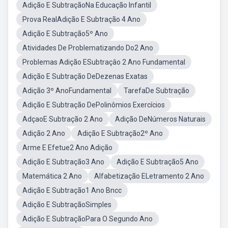
Adição E SubtraçãoNa Educação Infantil
Prova RealAdição E Subtração 4 Ano
Adição E Subtração5º Ano
Atividades De Problematizando Do2 Ano
Problemas Adição ESubtraçâo 2 Ano Fundamental
Adição E Subtração DeDezenas Exatas
Adição 3º AnoFundamental
TarefaDe Subtração
Adição E Subtração DePolinômios Exercícios
AdçaoE Subtração 2 Ano
Adição DeNúmeros Naturais
Adição 2 Ano
Adição E Subtração2º Ano
Arme E Efetue2 Ano Adição
Adição E Subtração3 Ano
Adição E Subtração5 Ano
Matemática 2 Ano
Alfabetização ELetramento 2 Ano
Adição E Subtração1 Ano Bncc
Adição E SubtraçãoSimples
Adição E SubtraçãoPara O Segundo Ano