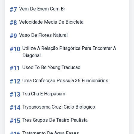
#7
Vem De Enem Com Br
#8
Velocidade Media De Bicicleta
#9
Vaso De Flores Natural
#10
Utilize A Relação Pitagórica Para Encontrar A
Diagonal.
#11
Used To Be Young Traducao
#12
Uma Confecção Possuía 36 Funcionários
#13
Tsu Chu E Harpasum
#14
Trypanosoma Cruzi Ciclo Biologico
#15
Tres Grupos De Teatro Paulista
Tratamento De Agua Fases