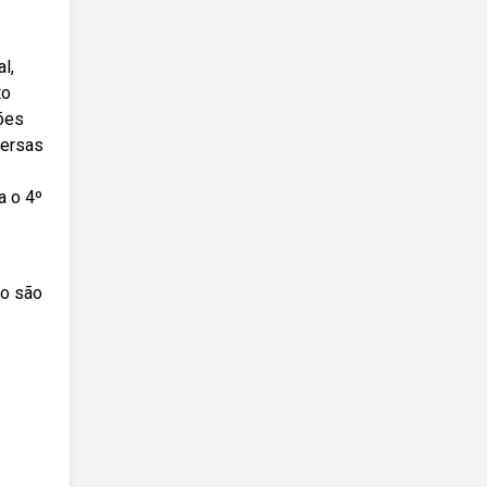
l,
to
ões
versas
a o 4º
no são