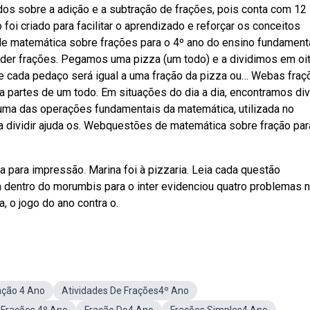
dos sobre a adição e a subtração de frações, pois conta com 12
oi criado para facilitar o aprendizado e reforçar os conceitos
e matemática sobre frações para o 4º ano do ensino fundamenta
nder frações. Pegamos uma pizza (um todo) e a dividimos em oi
e cada pedaço será igual a uma fração da pizza ou… Webas fraç
 partes de um todo. Em situações do dia a dia, encontramos di
 uma das operações fundamentais da matemática, utilizada no
 a dividir ajuda os. Webquestões de matemática sobre fração par
ta para impressão. Marina foi à pizzaria. Leia cada questão
a dentro do morumbis para o inter evidenciou quatro problemas 
a, o jogo do ano contra o.
ação 4 Ano
Atividades De Frações4º Ano