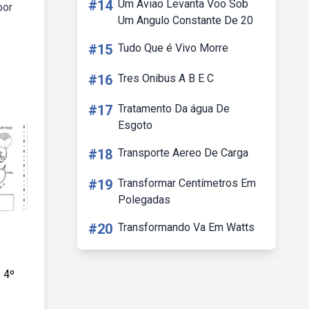
#14
Um Aviao Levanta Voo Sob
por
Um Angulo Constante De 20
#15
Tudo Que é Vivo Morre
#16
Tres Onibus A B E C
#17
Tratamento Da água De
Esgoto
#18
Transporte Aereo De Carga
#19
Transformar Centímetros Em
Polegadas
#20
Transformando Va Em Watts
 4º