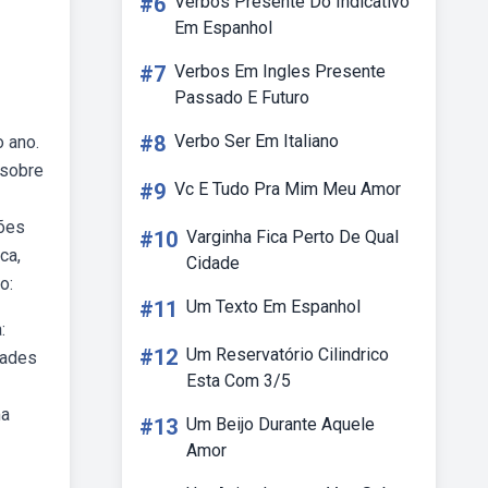
#6
Verbos Presente Do Indicativo
Em Espanhol
#7
Verbos Em Ingles Presente
Passado E Futuro
#8
Verbo Ser Em Italiano
 ano.
 sobre
#9
Vc E Tudo Pra Mim Meu Amor
ções
#10
Varginha Fica Perto De Qual
ca,
Cidade
o:
#11
Um Texto Em Espanhol
:
#12
Um Reservatório Cilindrico
dades
Esta Com 3/5
ma
#13
Um Beijo Durante Aquele
Amor