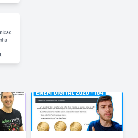
cnicas
inha
.