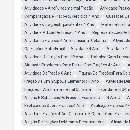
Atividade ComparaçãoDe Fração 4 Ano
Atividade Com
Atividades 4 AnoFundamental Fração
Atividade Prati
Comparação De FraçõesExercícios 4 Ano
Questões De
Atividades FraçõesEquivalentes 4 Ano
Matemática Fr
Atividade AdiçãoDe Fraçao 4 Ano
RepresentaçõesDe F
Atividades Frações 4 AnoRelacionar Colunas
Atividad
Operações EntreFrações Atividade 4 Ano
Atividade De
Atividade DeFração Para 4º Ano
Trabalho Com Fraçoe
Situação Problemas Para Pintar ComFrações 4º Ano
A
Atividade DeFração 6 Ano
Figuras De FraçõesPara Colo
Fração De Um GrupoDe Elementos 4 Ano
Atividade De
Frações 4 AnoFundamental Colorida
Habilidade Ef04m
Adição E SubtraçãoDe Frações Exercícios
4 AnoC
A
Explicacoes Sobre Fracoes4 Ano
Avaliação Frações 4
Atividade Frações 4 AnoComparar E Operar Com Fracoes
Adição De Frações DeMesmo Denominador
Atividade