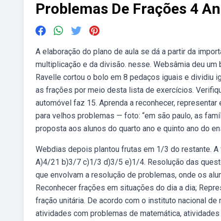
Problemas De Frações 4 A
A elaboração do plano de aula se dá a partir da impo
multiplicação e da divisão. nesse. Websâmia deu um 
Ravelle cortou o bolo em 8 pedaços iguais e dividiu
as frações por meio desta lista de exercícios. Verifiq
automóvel faz 15. Aprenda a reconhecer, representar
para velhos problemas — foto: “em são paulo, as fam
proposta aos alunos do quarto ano e quinto ano do en
Webdias depois plantou frutas em 1/3 do restante. A fr
A)4/21 b)3/7 c)1/3 d)3/5 e)1/4. Resolução das quest
que envolvam a resolução de problemas, onde os aluno
Reconhecer frações em situações do dia a dia; Repre
fração unitária. De acordo com o instituto nacional d
atividades com problemas de matemática, atividades d