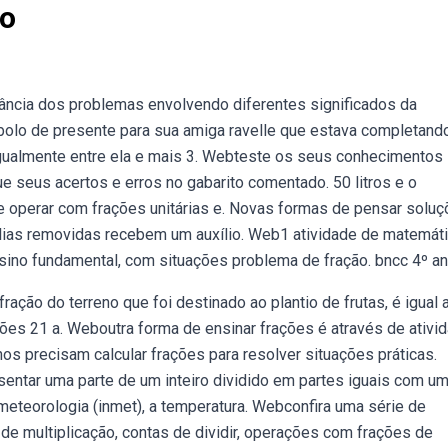
no
rtância dos problemas envolvendo diferentes significados da
bolo de presente para sua amiga ravelle que estava completando
 igualmente entre ela e mais 3. Webteste os seus conhecimentos
ue seus acertos e erros no gabarito comentado. 50 litros e o
 e operar com frações unitárias e. Novas formas de pensar solu
ílias removidas recebem um auxílio. Web1 atividade de matemáti
sino fundamental, com situações problema de fração. bncc 4º an
ação do terreno que foi destinado ao plantio de frutas, é igual a
ões 21 a. Weboutra forma de ensinar frações é através de ativi
s precisam calcular frações para resolver situações práticas.
sentar uma parte de um inteiro dividido em partes iguais com u
e meteorologia (inmet), a temperatura. Webconfira uma série de
e multiplicação, contas de dividir, operações com frações de