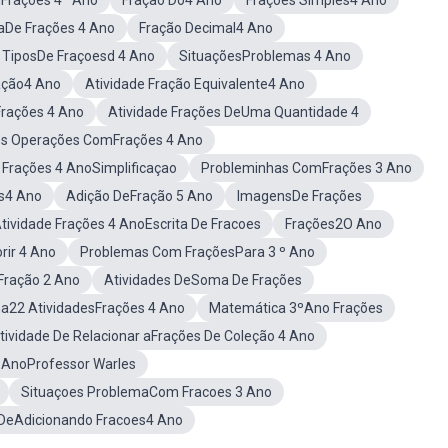
Frações 4º Ano
Fração Do4 Ano
Frações Simples4 Ano
caDe Frações 4 Ano
Fração Decimal4 Ano
 TiposDe Fraçoesd 4 Ano
SituaçõesProblemas 4 Ano
ação4 Ano
Atividade Fração Equivalente4 Ano
rações 4 Ano
Atividade Frações DeUma Quantidade 4
es Operações ComFrações 4 Ano
 Frações 4 AnoSimplificaçao
Probleminhas ComFrações 3 Ano
s4 Ano
Adição DeFração 5 Ano
ImagensDe Frações
tividade Frações 4 AnoEscrita De Fracoes
Frações2O Ano
rir 4 Ano
Problemas Com FraçõesPara 3 º Ano
Fração 2 Ano
Atividades DeSoma De Frações
a22 AtividadesFrações 4 Ano
Matemática 3ºAno Frações
tividade De Relacionar aFrações De Coleção 4 Ano
º AnoProfessor Warles
Situaçoes ProblemaCom Fracoes 3 Ano
 DeAdicionando Fracoes4 Ano