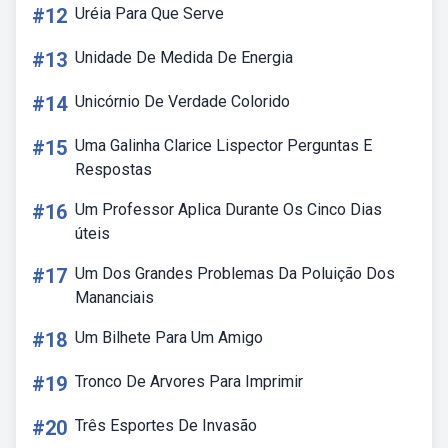
#12
Uréia Para Que Serve
#13
Unidade De Medida De Energia
#14
Unicórnio De Verdade Colorido
#15
Uma Galinha Clarice Lispector Perguntas E
Respostas
#16
Um Professor Aplica Durante Os Cinco Dias
úteis
#17
Um Dos Grandes Problemas Da Poluição Dos
Mananciais
#18
Um Bilhete Para Um Amigo
#19
Tronco De Arvores Para Imprimir
#20
Três Esportes De Invasão