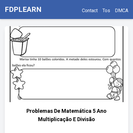
FDPLEARN
Contact
Tos
DMCA
Problemas De Matemática 5 Ano
Multiplicação E Divisão