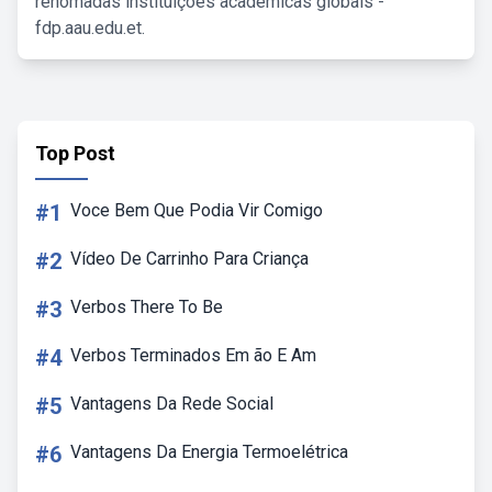
renomadas instituições acadêmicas globais -
fdp.aau.edu.et.
Top Post
#1
Voce Bem Que Podia Vir Comigo
#2
Vídeo De Carrinho Para Criança
#3
Verbos There To Be
#4
Verbos Terminados Em ão E Am
#5
Vantagens Da Rede Social
#6
Vantagens Da Energia Termoelétrica