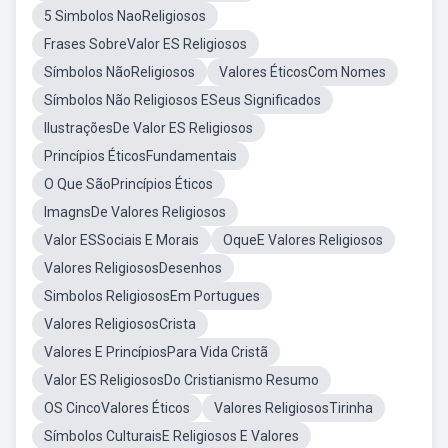
5 Simbolos NaoReligiosos
Frases SobreValor ES Religiosos
Símbolos NãoReligiosos
Valores ÉticosCom Nomes
Símbolos Não Religiosos ESeus Significados
IlustraçõesDe Valor ES Religiosos
Princípios ÉticosFundamentais
O Que SãoPrincípios Éticos
ImagnsDe Valores Religiosos
Valor ESSociais E Morais
OqueE Valores Religiosos
Valores ReligiososDesenhos
Simbolos ReligiososEm Portugues
Valores ReligiososCrista
Valores E PrincípiosPara Vida Cristã
Valor ES ReligiososDo Cristianismo Resumo
OS CincoValores Éticos
Valores ReligiososTirinha
Símbolos CulturaisE Religiosos E Valores