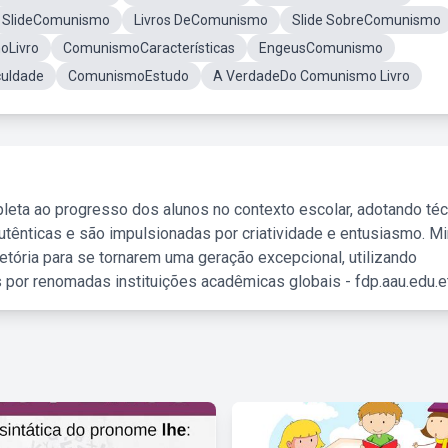
SlideComunismo
Livros DeComunismo
Slide SobreComunismo
oLivro
ComunismoCaracterísticas
EngeusComunismo
culdade
ComunismoEstudo
A VerdadeDo Comunismo Livro
leta ao progresso dos alunos no contexto escolar, adotando té
tênticas e são impulsionadas por criatividade e entusiasmo. M
etória para se tornarem uma geração excepcional, utilizando
 por renomadas instituições acadêmicas globais - fdp.aau.edu.et