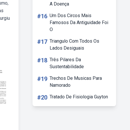
ismo,
A Doença
as
#16
Um Dos Circos Mais
urgiu
Famosos Da Antiguidade Foi
O
#17
Triangulo Com Todos Os
Lados Desiguais
#18
Três Pilares Da
Sustentabilidade
#19
Trechos De Musicas Para
Namorado
#20
Tratado De Fisiologia Guyton