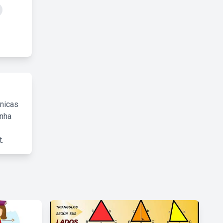
cnicas
inha
.