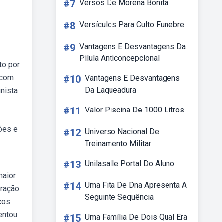
#7
Versos De Morena Bonita
#8
Versículos Para Culto Funebre
#9
Vantagens E Desvantagens Da
Pilula Anticoncepcional
to por
 com
#10
Vantagens E Desvantagens
Da Laqueadura
unista
#11
Valor Piscina De 1000 Litros
tões e
#12
Universo Nacional De
Treinamento Militar
#13
Unilasalle Portal Do Aluno
maior
#14
Uma Fita De Dna Apresenta A
oração
Seguinte Sequência
cos
entou
#15
Uma Família De Dois Qual Era