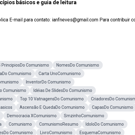
ípios básicos e guia de leitura
ublica E-mail para contato: ianfneves@gmail.com Para contribuir 
 PrincipiosDo Comunismo
NomesDo Comunismo
taDo Comunismo
Carta UnoComunismo
Comunismo
InventorDo Comunismo
 Do Comunismo
Idéias De SlidesDo Comunismo
unismo
Top 10 VatnagensDo Comunismo
CriadoresDo Comunis
Basicos
Ascensão E QuedaDo Comunismo
CapasDo Comunismo
Democracia XComunismo
SmzinhoComunismo
a
Comunismo
ComunismoResumo
IdoloDo Comunismo
resDo Comunismo
LivroComunismo
EsquemaComunismo