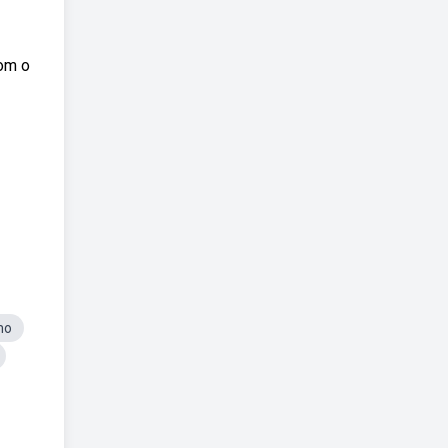
com o
mo