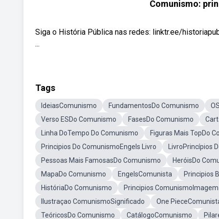
Comunismo: princ
Siga o História Pública nas redes: linktr.ee/historiap
...
Tags
IdeiasComunismo
FundamentosDo Comunismo
OS
Verso ESDo Comunismo
FasesDo Comunismo
Car
Linha DoTempo Do Comunismo
Figuras Mais TopDo 
Principios Do ComunismoEngels Livro
LivroPrincípios
Pessoas Mais FamosasDo Comunismo
HeróisDo Com
MapaDo Comunismo
EngelsComunista
Principios 
HistóriaDo Comunismo
Principios ComunismoImagem
Ilustraçao ComunismoSignificado
One PieceComunist
TeóricosDo Comunismo
CatálogoComunismo
Pila