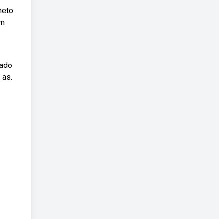
heto
am
iado
 as.