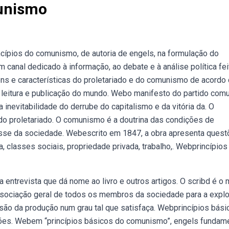
munismo
rincípios do comunismo, de autoria de engels, na formulação do
canal dedicado à informação, ao debate e à análise política fei
ns e características do proletariado e do comunismo de acordo
de leitura e publicação do mundo. Webo manifesto do partido com
 inevitabilidade do derrube do capitalismo e da vitória da. O
do proletariado. O comunismo é a doutrina das condições de
classe da sociedade. Webescrito em 1847, a obra apresenta ques
 classes sociais, propriedade privada, trabalho,. Webprincípios
 entrevista que dá nome ao livro e outros artigos. O scribd é o 
associação geral de todos os membros da sociedade para a expl
são da produção num grau tal que satisfaça. Webprincípios bási
ões. Webem “princípios básicos do comunismo”, engels fundam