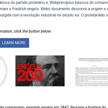
áticos do partido proletário e. Webprincípios básicos do comun
rl marx e friedrich engels. Webo documento descreve a origem e 
rgida com a revolução industrial no século xix. O proletariado s
mation, click the button below.
LEARN MORE
 do comunismo segundo engels em 1847. Resume a história do