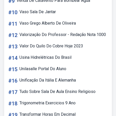
#9
Venda De Catavento Para Bombear Agua
#10
Vaso Sala De Jantar
#11
Vaso Grego Alberto De Oliveira
#12
Valorização Do Professor - Redação Nota 1000
#13
Valor Do Quilo Do Cobre Hoje 2023
#14
Usina Hidrelétricas Do Brasil
#15
Unilasalle Portal Do Aluno
#16
Unificação Da Itália E Alemanha
#17
Tudo Sobre Sala De Aula Ensino Religioso
#18
Trigonometria Exercicios 9 Ano
#19
Transformar Horas Em Decimal