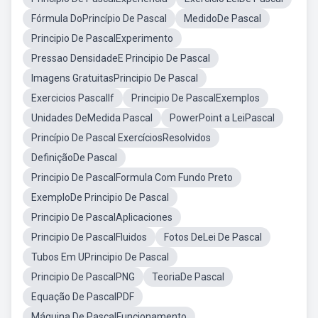
Fórmula DoPrincípio De Pascal
MedidoDe Pascal
Principio De PascalExperimento
Pressao DensidadeE Principio De Pascal
Imagens GratuitasPrincipio De Pascal
Exercicios PascalIf
Principio De PascalExemplos
Unidades DeMedida Pascal
PowerPoint a LeiPascal
Princípio De Pascal ExercíciosResolvidos
DefiniçãoDe Pascal
Principio De PascalFormula Com Fundo Preto
ExemploDe Principio De Pascal
Principio De PascalAplicaciones
Principio De PascalFluidos
Fotos DeLei De Pascal
Tubos Em UPrincipio De Pascal
Principio De PascalPNG
TeoriaDe Pascal
Equação De PascalPDF
Máquina De PascalFuncionamento