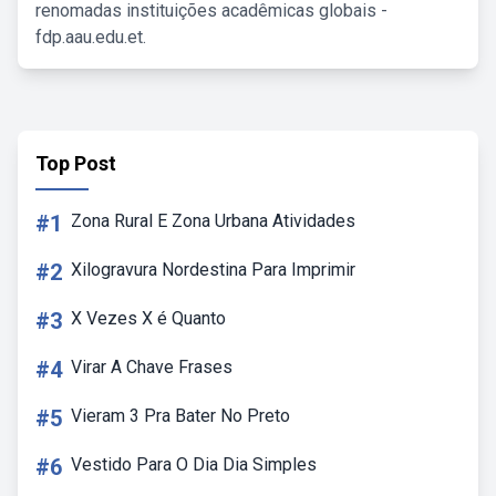
renomadas instituições acadêmicas globais -
fdp.aau.edu.et.
Top Post
#1
Zona Rural E Zona Urbana Atividades
#2
Xilogravura Nordestina Para Imprimir
#3
X Vezes X é Quanto
#4
Virar A Chave Frases
#5
Vieram 3 Pra Bater No Preto
#6
Vestido Para O Dia Dia Simples