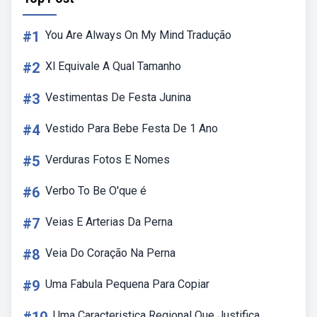
#1
You Are Always On My Mind Tradução
#2
Xl Equivale A Qual Tamanho
#3
Vestimentas De Festa Junina
#4
Vestido Para Bebe Festa De 1 Ano
#5
Verduras Fotos E Nomes
#6
Verbo To Be O'que é
#7
Veias E Arterias Da Perna
#8
Veia Do Coração Na Perna
#9
Uma Fabula Pequena Para Copiar
Uma Caracteristica Regional Que Justifica