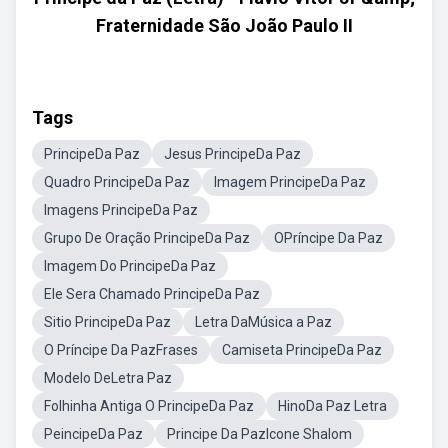
Fraternidade São João Paulo II
Tags
PrincipeDa Paz
Jesus PrincipeDa Paz
Quadro PrincipeDa Paz
Imagem PrincipeDa Paz
Imagens PrincipeDa Paz
Grupo De Oração PrincipeDa Paz
OPríncipe Da Paz
Imagem Do PrincipeDa Paz
Ele Sera Chamado PrincipeDa Paz
Sitio PrincipeDa Paz
Letra DaMúsica a Paz
O Príncipe Da PazFrases
Camiseta PrincipeDa Paz
Modelo DeLetra Paz
Folhinha Antiga O PrincipeDa Paz
HinoDa Paz Letra
PeincipeDa Paz
Principe Da PazIcone Shalom