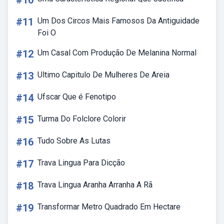
#10
#11
Um Dos Circos Mais Famosos Da Antiguidade
Foi O
#12
Um Casal Com Produção De Melanina Normal
#13
Ultimo Capitulo De Mulheres De Areia
#14
Ufscar Que é Fenotipo
#15
Turma Do Folclore Colorir
#16
Tudo Sobre As Lutas
#17
Trava Lingua Para Dicção
#18
Trava Lingua Aranha Arranha A Rã
#19
Transformar Metro Quadrado Em Hectare