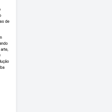
e
o
ras de
an
uando
arte,
0
dução
eba