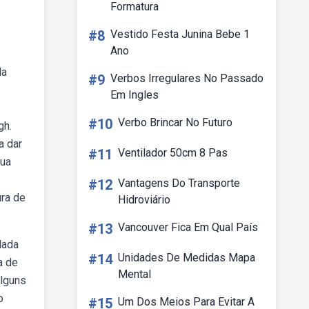
Formatura
#8
Vestido Festa Junina Bebe 1
Ano
la
#9
Verbos Irregulares No Passado
Em Ingles
#10
Verbo Brincar No Futuro
gh.
a dar
#11
Ventilador 50cm 8 Pas
sua
#12
Vantagens Do Transporte
ura de
Hidroviário
#13
Vancouver Fica Em Qual País
lada
#14
Unidades De Medidas Mapa
a de
Mental
alguns
o
#15
Um Dos Meios Para Evitar A