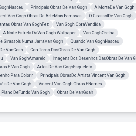
 GoghNasceu
Principais Obras De Van Gogh
A MorteDe Van Gogh
cent Van Gogh Obras De ArteMais Famosas
O GirassolDe Van Gogh
antas Obras Van GoghFez
Van Gogh ObraVendida
A Noite Estrela DaVan Gogh Wallpaper
Van GoghOrelha
e Girassóis Numa JarraVan Gogh
Quando Van GoghNasceu
a De VanGosh
Con Torno DasObras De Van Gogh
ou
Van GoghAmarelo
Imagens Dos Desenhos DasObras De Van 
bras E Van Gogh
Artes De Van GoghEsqueleto
enho Para Colorir
Principais ObrasDo Artista Vincent Van Gogh
sóisDe Van Gogh
Vincent Van Gogh Obras ENomes
Plano DeFundo Van Gogh
Obras De VanGoah