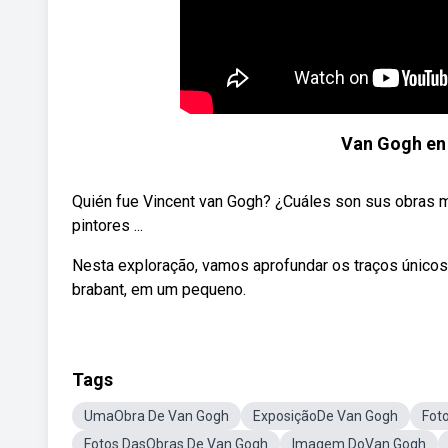
Van Gogh en 
Quién fue Vincent van Gogh? ¿Cuáles son sus obras m
pintores ...
Nesta exploração, vamos aprofundar os traços únicos
brabant, em um pequeno.
Tags
UmaObra De Van Gogh
ExposiçãoDe Van Gogh
Fot
Fotos DasObras De Van Gogh
Imagem DoVan Gogh