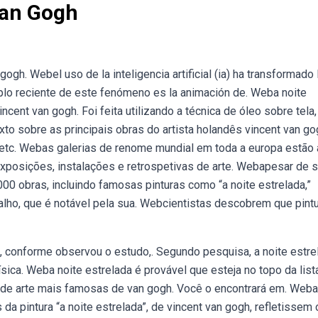
Van Gogh
h. Webel uso de la inteligencia artificial (ia) ha transformado 
plo reciente de este fenómeno es la animación de. Weba noite
ncent van gogh. Foi feita utilizando a técnica de óleo sobre tela,
o sobre as principais obras do artista holandês vincent van go
, etc. Webas galerias de renome mundial em toda a europa estão 
xposições, instalações e retrospetivas de arte. Webapesar de 
 000 obras, incluindo famosas pinturas como “a noite estrelada,”
balho, que é notável pela sua. Webcientistas descobrem que pint
ue, conforme observou o estudo,. Segundo pesquisa, a noite estre
ísica. Weba noite estrelada é provável que esteja no topo da list
 de arte mais famosas de van gogh. Você o encontrará em. Web
da pintura “a noite estrelada”, de vincent van gogh, refletissem 