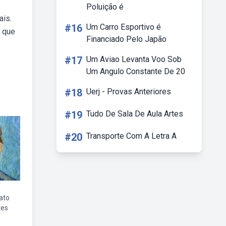
Poluição é
ais.
#16
Um Carro Esportivo é
, que
Financiado Pelo Japão
#17
Um Aviao Levanta Voo Sob
Um Angulo Constante De 20
#18
Uerj - Provas Anteriores
#19
Tudo De Sala De Aula Artes
#20
Transporte Com A Letra A
ato
tes