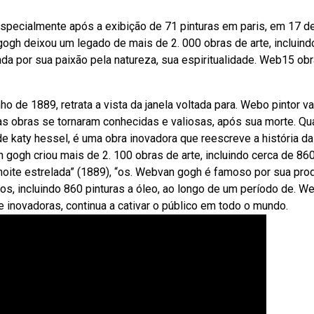
pecialmente após a exibição de 71 pinturas em paris, em 17 d
ogh deixou um legado de mais de 2. 000 obras de arte, incluind
iada por sua paixão pela natureza, sua espiritualidade. Web15 ob
ho de 1889, retrata a vista da janela voltada para. Webo pintor v
s obras se tornaram conhecidas e valiosas, após sua morte. Q
e katy hessel, é uma obra inovadora que reescreve a história da 
 gogh criou mais de 2. 100 obras de arte, incluindo cerca de 86
noite estrelada” (1889), “os. Webvan gogh é famoso por sua pro
alhos, incluindo 860 pinturas a óleo, ao longo de um período de. W
 e inovadoras, continua a cativar o público em todo o mundo.