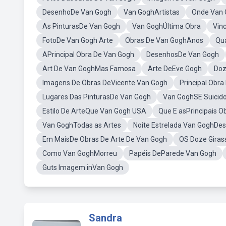
DesenhoDe Van Gogh
Van GoghArtistas
Onde Van
As PinturasDe Van Gogh
Van GoghÚltima Obra
Vin
FotoDe Van Gogh Arte
Obras De Van GoghAnos
Qu
APrincipal Obra De Van Gogh
DesenhosDe Van Gogh
Art De Van GoghMas Famosa
Arte DeEve Gogh
Doz
Imagens De Obras DeVicente Van Gogh
Principal Obr
Lugares Das PinturasDe Van Gogh
Van GoghSE Suicid
Estilo De ArteQue Van Gogh USA
Que E asPrincipais O
Van GoghTodas as Artes
Noite Estrelada Van GoghDes
Em MaisDe Obras De Arte De Van Gogh
OS Doze Giras
Como Van GoghMorreu
Papéis DeParede Van Gogh
Guts Imagem inVan Gogh
Sandra