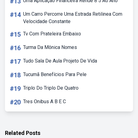
#13
Uma Aplicação Financeira Rende 8 5 Ao Ano
#14
Um Carro Percorre Uma Estrada Retilinea Com
Velocidade Constante
#15
Tv Com Prateleira Embaixo
#16
Turma Da Mônica Nomes
#17
Tudo Sala De Aula Projeto De Vida
#18
Tucumã Benefícios Para Pele
#19
Triplo Do Triplo De Quatro
#20
Tres Onibus A B E C
Related Posts