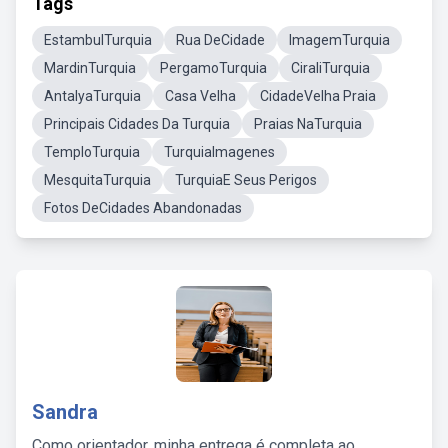
Tags
EstambulTurquia
Rua DeCidade
ImagemTurquia
MardinTurquia
PergamoTurquia
CiraliTurquia
AntalyaTurquia
Casa Velha
CidadeVelha Praia
Principais Cidades Da Turquia
Praias NaTurquia
TemploTurquia
TurquiaImagenes
MesquitaTurquia
TurquiaE Seus Perigos
Fotos DeCidades Abandonadas
Sandra
Como orientador, minha entrega é completa ao