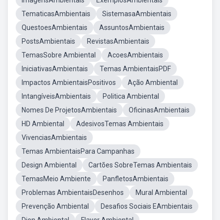
ImagensAmbientais
ExemplosAmbientais
TematicasAmbientais
SistemasaAmbientais
QuestoesAmbientais
AssuntosAmbientais
PostsAmbientais
RevistasAmbientais
TemasSobre Ambiental
AcoesAmbientais
IniciativasAmbientais
Temas AmbientaisPDF
Impactos AmbientaisPositivos
Ação Ambiental
IntangíveisAmbientais
Politica Ambiental
Nomes De ProjetosAmbientais
OficinasAmbientais
HD Ambiental
AdesivosTemas Ambientais
VivenciasAmbientais
Temas AmbientaisPara Campanhas
Design Ambiental
Cartões SobreTemas Ambientais
TemasMeio Ambiente
PanfletosAmbientais
Problemas AmbientaisDesenhos
Mural Ambiental
Prevenção Ambiental
Desafios Sociais EAmbientais