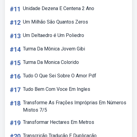
#11
Unidade Dezena E Centena 2 Ano
#12
Um Milhão São Quantos Zeros
#13
Um Deltaedro é Um Poliedro
#14
Turma Da Mônica Jovem Gibi
#15
Turma Da Monica Colorido
#16
Tudo O Que Sei Sobre O Amor Pdf
#17
Tudo Bem Com Voce Em Ingles
#18
Transforme As Frações Impróprias Em Números
Mistos 7/5
#19
Transformar Hectares Em Metros
#20
Transcrição Tradução E Duplicação