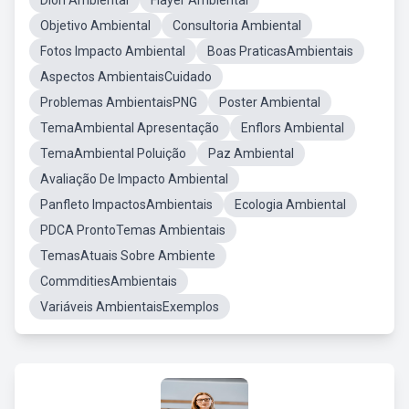
Dion Ambiental
Flayer Ambiental
Objetivo Ambiental
Consultoria Ambiental
Fotos Impacto Ambiental
Boas PraticasAmbientais
Aspectos AmbientaisCuidado
Problemas AmbientaisPNG
Poster Ambiental
TemaAmbiental Apresentação
Enflors Ambiental
TemaAmbiental Poluição
Paz Ambiental
Avaliação De Impacto Ambiental
Panfleto ImpactosAmbientais
Ecologia Ambiental
PDCA ProntoTemas Ambientais
TemasAtuais Sobre Ambiente
CommditiesAmbientais
Variáveis AmbientaisExemplos