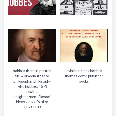
hobbes thomas portrait
leviathan book hobbes
file wikipedia filosofo
thomas cover publisher
philosopher philosophy
books
who hobbies 1679
leviathan
enlightenment filosoof
ideas works foi size
1169 1109