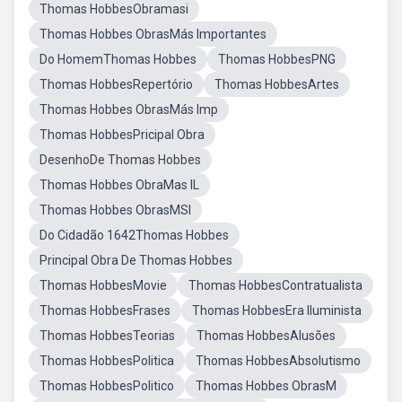
Thomas HobbesObramasi
Thomas Hobbes ObrasMás Importantes
Do HomemThomas Hobbes
Thomas HobbesPNG
Thomas HobbesRepertório
Thomas HobbesArtes
Thomas Hobbes ObrasMás Imp
Thomas HobbesPricipal Obra
DesenhoDe Thomas Hobbes
Thomas Hobbes ObraMas IL
Thomas Hobbes ObrasMSI
Do Cidadão 1642Thomas Hobbes
Principal Obra De Thomas Hobbes
Thomas HobbesMovie
Thomas HobbesContratualista
Thomas HobbesFrases
Thomas HobbesEra Iluminista
Thomas HobbesTeorias
Thomas HobbesAlusões
Thomas HobbesPolitica
Thomas HobbesAbsolutismo
Thomas HobbesPolitico
Thomas Hobbes ObrasM