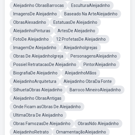
Aleijadinho ObrasBarrocas
EsculturaAleijadinho
ImagensDe Aleijadinho
Baseado Na ArteAleijadinho
ObrasAlexadinho
EstatuasDe Aleijadinho
AleijadinhoPinturas
ArtesDe Aleijadinho
FotoDe Aleijadinho
12 ProfetasDe Aleijadinho
ImagemDe Aleijadinho
AleijadinhoIgrejas
Obras De AleijadinhoIgreja
PersonagensAleijadinho
Possiel RetratacaoDe Aleijadinho
PintorAleijadinho
BiografiaDe Aleijadinho
AleijadinhoMãos
AleijadinhoArquitetura
Aleijadinho ObraDa Fonte
SilhuetaObras Aleijadinho
Barroco MineiroAleijadinho
Aleijadinho ObrasAntigas
Onde Ficam asObras De Aleijadinho
UltimaObra De Aleijadinho
Obras FamozasDe Aleijadinho
ObrasNdo Aleijadinho
AleijadinhoRetrato
OrnamentaçãoAleijadinho