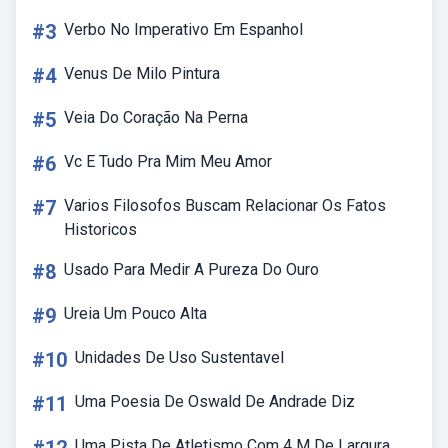
#3
Verbo No Imperativo Em Espanhol
#4
Venus De Milo Pintura
#5
Veia Do Coração Na Perna
#6
Vc E Tudo Pra Mim Meu Amor
#7
Varios Filosofos Buscam Relacionar Os Fatos
Historicos
#8
Usado Para Medir A Pureza Do Ouro
#9
Ureia Um Pouco Alta
#10
Unidades De Uso Sustentavel
#11
Uma Poesia De Oswald De Andrade Diz
Uma Pista De Atletismo Com 4 M De Largura