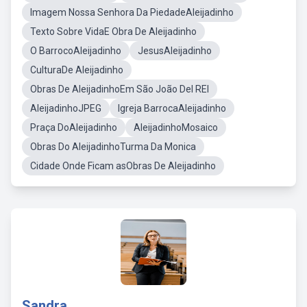
Imagem Nossa Senhora Da PiedadeAleijadinho
Texto Sobre VidaE Obra De Aleijadinho
O BarrocoAleijadinho
JesusAleijadinho
CulturaDe Aleijadinho
Obras De AleijadinhoEm São João Del REI
AleijadinhoJPEG
Igreja BarrocaAleijadinho
Praça DoAleijadinho
AleijadinhoMosaico
Obras Do AleijadinhoTurma Da Monica
Cidade Onde Ficam asObras De Aleijadinho
Sandra