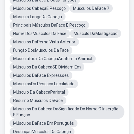
Músculos DaFace E Suas Funções
Músculos CabeçaE Pescoço
Músculos DaFace 7
Músculo LongoDa Cabeça
Principais Músculos DaFace E Pescoço
Nome DosMúsculos Da Face
Músculo DaMastigação
Músculos DaPerna Vista Anterior
Função DosMúsculos Da Face
Musculatura Da CabeçaAnatomia Animial
Músculos Da CabeçaSE Dividem Em
Musculos DaFace Expressoes
MúsculosDo Pescoço Localidade
Músculo Da CabeçaParietal
Resumo Musculos DaFace
Músculos Da Cabeça DaSignificado Do Nome O Inserção
E Funçao
Músculos DaFace Em Português
DescriçaoMusculos Da Cabeça