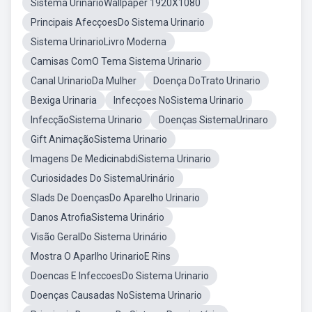
Sistema UrinarioWallpaper 1920X1080
Principais AfecçoesDo Sistema Urinario
Sistema UrinarioLivro Moderna
Camisas ComO Tema Sistema Urinario
Canal UrinarioDa Mulher
Doença DoTrato Urinario
Bexiga Urinaria
Infecçoes NoSistema Urinario
InfecçãoSistema Urinario
Doenças SistemaUrinaro
Gift AnimaçãoSistema Urinario
Imagens De MedicinabdiSistema Urinario
Curiosidades Do SistemaUrinário
Slads De DoençasDo Aparelho Urinario
Danos AtrofiaSistema Urinário
Visão GeralDo Sistema Urinário
Mostra O Aparlho UrinarioE Rins
Doencas E InfeccoesDo Sistema Urinario
Doenças Causadas NoSistema Urinario