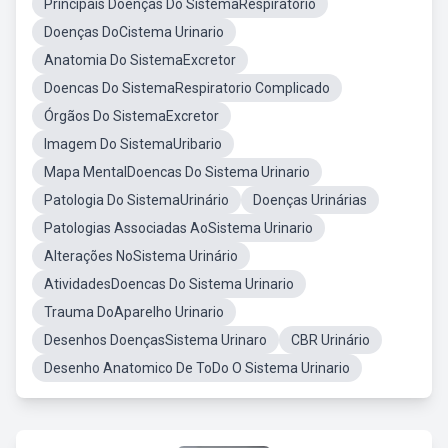
Principais Doenças Do SistemaRespiratório
Doenças DoCistema Urinario
Anatomia Do SistemaExcretor
Doencas Do SistemaRespiratorio Complicado
Órgãos Do SistemaExcretor
Imagem Do SistemaUribario
Mapa MentalDoencas Do Sistema Urinario
Patologia Do SistemaUrinário
Doenças Urinárias
Patologias Associadas AoSistema Urinario
Alterações NoSistema Urinário
AtividadesDoencas Do Sistema Urinario
Trauma DoAparelho Urinario
Desenhos DoençasSistema Urinaro
CBR Urinário
Desenho Anatomico De ToDo O Sistema Urinario