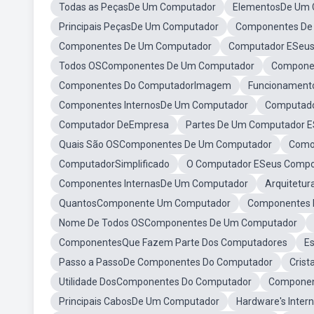
Todas as PeçasDe Um Computador
ElementosDe Um 
Principais PeçasDe Um Computador
Componentes De
Componentes De Um Computador
Computador ESeu
Todos OSComponentes De Um Computador
Componen
Componentes Do ComputadorImagem
Funcionament
Componentes InternosDe Um Computador
Computado
Computador DeEmpresa
Partes De Um Computador E
Quais São OSComponentes De Um Computador
Como
ComputadorSimplificado
O Computador ESeus Comp
Componentes InternasDe Um Computador
Arquitetu
QuantosComponente Um Computador
Componentes 
Nome De Todos OSComponentes De Um Computador
ComponentesQue Fazem Parte Dos Computadores
E
Passo a PassoDe Componentes Do Computador
Cris
Utilidade DosComponentes Do Computador
Componen
Principais CabosDe Um Computador
Hardware's Inte