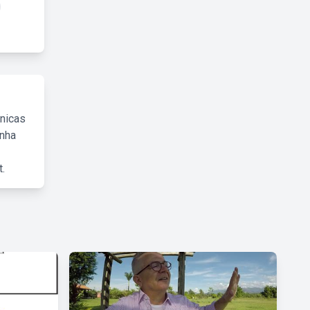
cnicas
inha
.