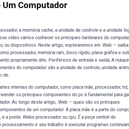
e Um Computador
ssador, a memória cache, a unidade de controle e a unidade lóg
esse vídeo vamos conhecer os principais hardwares do computad
ou dispositivos. Neste artigo, exploraremos em. Web — saiba
o processador, memória ram, disco rígido, placa gráfica e out
o propriamente dito. Periféricos de entrada e saída; A máqui
nentes do computador são a unidade de controle, unidade aritm
o de.
artes internas do computador, como placa mãe, processador, hd,
ender os principais componentes do pc é fundamental para gar
r. Ao longo deste artigo,. Web — quais são os principais
omponentes de um computador. A placa mãe é a parte do comp
 é a ponte. Webo processador ou cpu. É a peça central do
de processamento e seu trabalho é executar programas continua