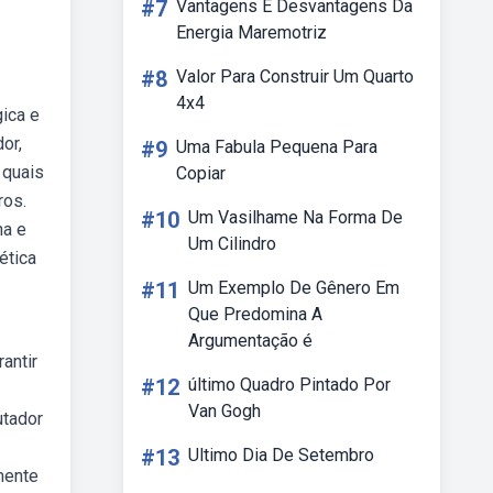
#7
Vantagens E Desvantagens Da
Energia Maremotriz
#8
Valor Para Construir Um Quarto
4x4
ica e
or,
#9
Uma Fabula Pequena Para
 quais
Copiar
ros.
#10
Um Vasilhame Na Forma De
na e
Um Cilindro
ética
#11
Um Exemplo De Gênero Em
Que Predomina A
Argumentação é
antir
#12
último Quadro Pintado Por
Van Gogh
utador
#13
Ultimo Dia De Setembro
mente