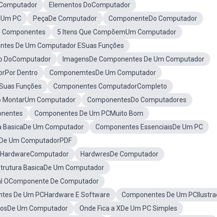
Computador
Elementos DoComputador
 Um PC
PeçaDe Computador
ComponenteDo Computador
s Componentes
5 Itens Que CompõemUm Computador
tes De Um Computador ESuas Funções
o DoComputador
ImagensDe Componentes De Um Computador
rPor Dentro
ComponemtesDe Um Computador
Suas Funções
Componentes ComputadorCompleto
 MontarUm Computador
ComponentesDo Computadores
onentes
Componentes De Um PCMuito Bom
ra BasicaDe Um Computador
Componentes EssenciaisDe Um PC
De Um ComputadorPDF
HardwareComputador
HardwresDe Computador
strutura BasicaDe Um Computador
tal OComponente De Computador
tes De Um PCHardware E Software
Componentes De Um PCIlustra
rnosDe Um Computador
Onde Fica a XDe Um PC Simples