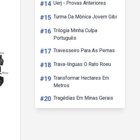
#14
Uerj - Provas Anteriores
#15
Turma Da Mônica Jovem Gibi
#16
Trilogia Minha Culpa
Português
#17
Travesseiro Para As Pernas
#18
Trava-línguas O Rato Roeu
#19
Transformar Hectares Em
Metros
#20
Tragédias Em Minas Gerais