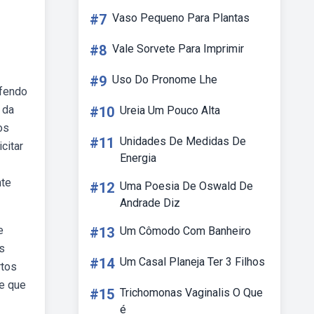
#7
Vaso Pequeno Para Plantas
#8
Vale Sorvete Para Imprimir
#9
Uso Do Pronome Lhe
efendo
 da
#10
Ureia Um Pouco Alta
os
#11
Unidades De Medidas De
citar
Energia
nte
#12
Uma Poesia De Oswald De
Andrade Diz
e
#13
Um Cômodo Com Banheiro
s
#14
Um Casal Planeja Ter 3 Filhos
rtos
de que
#15
Trichomonas Vaginalis O Que
é