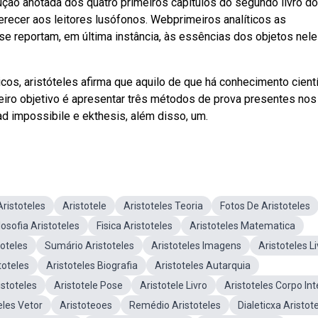
dução anotada dos quatro primeiros capítulos do segundo livro d
ferecer aos leitores lusófonos. Webprimeiros analíticos as
se reportam, em última instância, às essências dos objetos nel
os, aristóteles afirma que aquilo de que há conhecimento cientí
eiro objetivo é apresentar três métodos de prova presentes nos
 ad impossibile e ekthesis, além disso, um.
Aristoteles
Aristotele
Aristoteles Teoria
Fotos De Aristoteles
losofia Aristoteles
Fisica Aristoteles
Aristoteles Matematica
toteles
Sumário Aristoteles
Aristoteles Imagens
Aristoteles L
toteles
Aristoteles Biografia
Aristoteles Autarquia
stoteles
Aristotele Pose
Aristotele Livro
Aristoteles Corpo Int
eles Vetor
Aristoteoes
Remédio Aristoteles
Dialeticxa Aristot