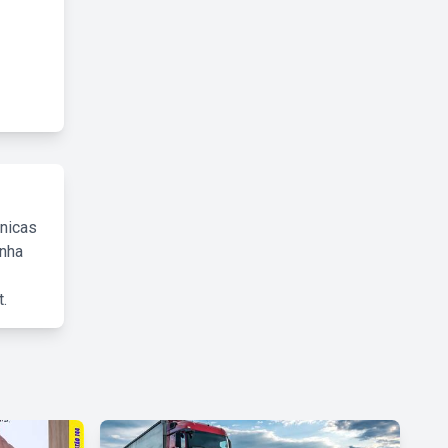
cnicas
inha
.