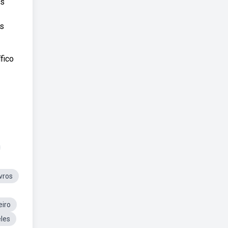
os
es
fico
ivros
eiro
eles