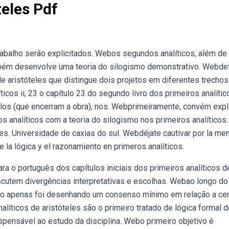
teles Pdf
trabalho serão explicitados. Webos segundos analíticos, além de
ambém desenvolve uma teoria do silogismo demonstrativo. Webd
de aristóteles que distingue dois projetos em diferentes trechos
ticos ii, 23 o capítulo 23 do segundo livro dos primeiros analític
los (que encerram a obra), nos. Webprimeiramente, convém expli
 analíticos com a teoria do silogismo nos primeiros analíticos.
es. Universidade de caxias do sul. Webdéjate cautivar por la me
 la lógica y el razonamiento en primeros analíticos.
ara o português dos capítulos iniciais dos primeiros analíticos d
scutem divergências interpretativas e escolhas. Webao longo do
ão apenas foi desenhando um consenso mínimo em relação a ce
alíticos de aristóteles são o primeiro tratado de lógica formal 
spensável ao estudo da disciplina. Webo primeiro objetivo é