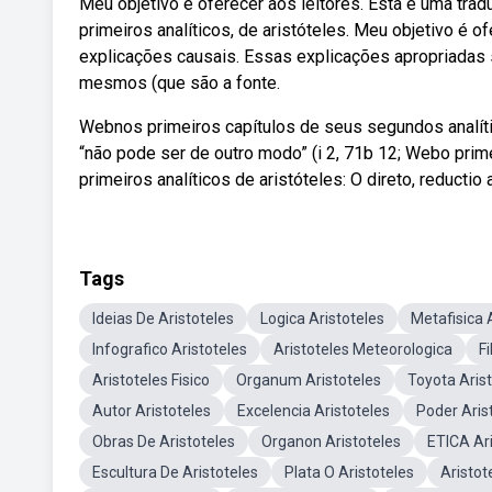
Meu objetivo é oferecer aos leitores. Esta é uma tra
primeiros analíticos, de aristóteles. Meu objetivo é o
explicações causais. Essas explicações apropriadas 
mesmos (que são a fonte.
Webnos primeiros capítulos de seus segundos analític
“não pode ser de outro modo” (i 2, 71b 12; Webo prim
primeiros analíticos de aristóteles: O direto, reductio
Tags
Ideias De Aristoteles
Logica Aristoteles
Metafisica 
Infografico Aristoteles
Aristoteles Meteorologica
Fi
Aristoteles Fisico
Organum Aristoteles
Toyota Aris
Autor Aristoteles
Excelencia Aristoteles
Poder Aris
Obras De Aristoteles
Organon Aristoteles
ETICA Ari
Escultura De Aristoteles
Plata O Aristoteles
Aristot