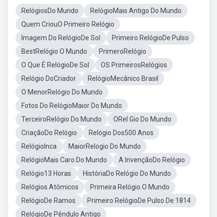
RelógiosDo Mundo
RelógioMais Antigo Do Mundo
Quem CriouO Primeiro Relógio
Imagem Do RelógioDe Sol
Primeiro RelógioDe Pulso
BestRelógio O Mundo
PrimeroRelógio
O Que É RelógioDe Sol
OS PrimeirosRelógios
Relógio DoCriador
RelógioMecânico Brasil
O MenorRelógio Do Mundo
Fotos Do RelógioMaior Do Mundo
TerceiroRelógio Do Mundo
ORel Gio Do Mundo
CriaçãoDo Relógio
Relógio Dos500 Anos
RelógioInca
MaiorRelogio Do Mundo
RelógioMais Caro Do Mundo
A InvençãoDo Relógio
Relógio13 Horas
HistóriaDo Relógio Do Mundo
Relógios Atômicos
Primeira Relógio O Mundo
RelógioDe Ramos
Primeiro RelógioDe Pulso De 1814
RelógioDe Pêndulo Antigo