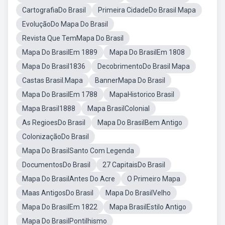
CartografiaDo Brasil
Primeira CidadeDo Brasil Mapa
EvoluçãoDo Mapa Do Brasil
Revista Que TemMapa Do Brasil
Mapa Do BrasilEm 1889
Mapa Do BrasilEm 1808
Mapa Do Brasil1836
DecobrimentoDo Brasil Mapa
Castas Brasil.Mapa
BannerMapa Do Brasil
Mapa Do BrasilEm 1788
MapaHistorico Brasil
Mapa Brasil1888
Mapa BrasilColonial
As RegioesDo Brasil
Mapa Do BrasilBem Antigo
ColonizaçãoDo Brasil
Mapa Do BrasilSanto Com Legenda
DocumentosDo Brasil
27 CapitaisDo Brasil
Mapa Do BrasilAntes Do Acre
O Primeiro Mapa
Maas AntigosDo Brasil
Mapa Do BrasilVelho
Mapa Do BrasilEm 1822
Mapa BrasilEstilo Antigo
Mapa Do BrasilPontilhismo