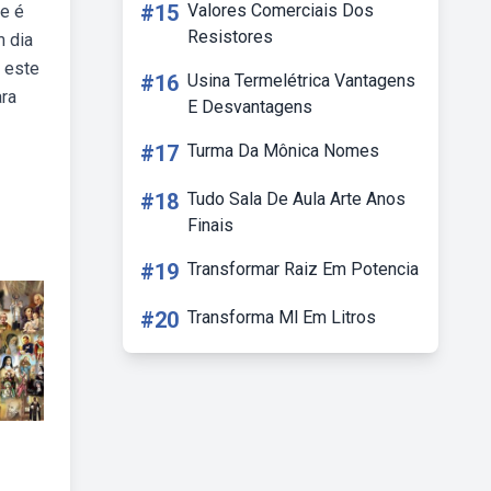
#15
Valores Comerciais Dos
ue é
Resistores
m dia
 este
#16
Usina Termelétrica Vantagens
ara
E Desvantagens
#17
Turma Da Mônica Nomes
#18
Tudo Sala De Aula Arte Anos
Finais
#19
Transformar Raiz Em Potencia
#20
Transforma Ml Em Litros