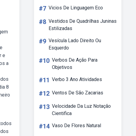
#7
Vicios De Linguagem Eco
#8
Vestidos De Quadrilhas Juninas
Estilizadas
igem
#9
Vesícula Lado Direito Ou
de
Esquerdo
r e
#10
Verbos De Ação Para
os a
Objetivos
odos
#11
Verbo 3 Ano Atividades
dia 8
#12
Ventos De São Zacarias
meiro
#13
Velocidade Da Luz Notação
Cientifica
 todos
#14
Vaso De Flores Natural
odos