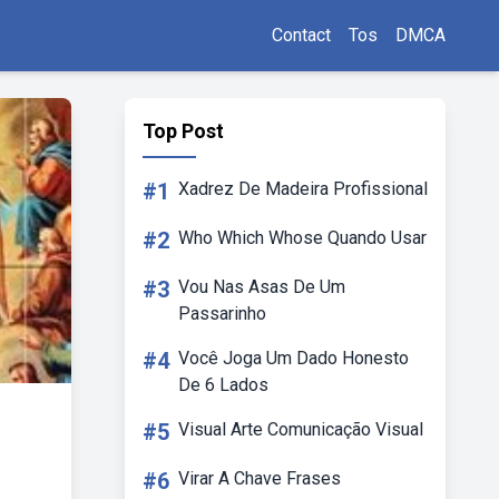
Contact
Tos
DMCA
Top Post
#1
Xadrez De Madeira Profissional
#2
Who Which Whose Quando Usar
#3
Vou Nas Asas De Um
Passarinho
#4
Você Joga Um Dado Honesto
De 6 Lados
#5
Visual Arte Comunicação Visual
#6
Virar A Chave Frases