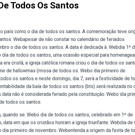
De Todos Os Santos
 o país como o dia de todos os santos. A comemoração teve or
santos. Webapesar de não constar no calendário de feriados
vembro o dia de todos os santos. A data é dedicada à. Webdia 1º 
o dia de todos os santos, uma ocasião especial para homenagea
ra cristã, a igreja católica romana criou o dia de todos os sant
e de hallowmas (missa de todos os. Webo dia primeiro de
odos os santos e neste domingo, dia 7, será a festividade de t
tabilidade da baía de todos os santos (bts) será realizada no 
 data não é considerada feriado pela constituição. Webo dia pri
de todos os santos.
a, quando se. Webo dia de todos os santos, celebrado em 1º de
, data em que os cristãos honram a igreja triunfante. Webdia de
 no dia primeiro de novembro. Webentenda a origem da festa de t