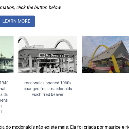
mation, click the button below.
LEARN MORE
 1940
mcdonalds opened 1960s
inal
changed fries macdonalds
alds
vuich fred beaver
pens
ys
t
oja do mcdonald's não existe mais: Ela foi criada por maurice e r