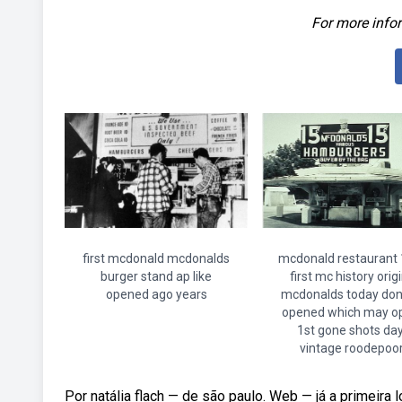
For more infor
first mcdonald mcdonalds
mcdonald restaurant
burger stand ap like
first mc history orig
opened ago years
mcdonalds today don
opened which may o
1st gone shots da
vintage roodepoor
Por natália flach — de são paulo. Web — já a primeira l