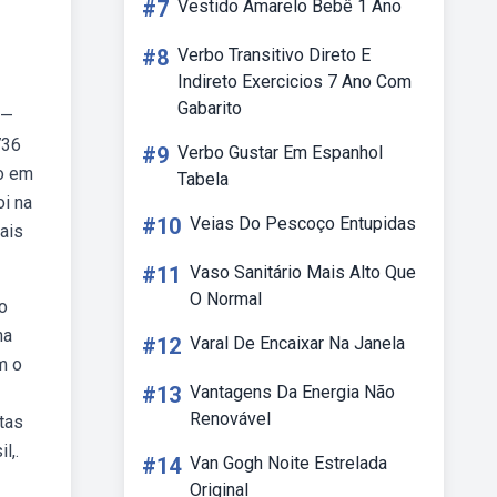
#7
Vestido Amarelo Bebê 1 Ano
#8
Verbo Transitivo Direto E
Indireto Exercicios 7 Ano Com
Gabarito
 —
736
#9
Verbo Gustar Em Espanhol
do em
Tabela
oi na
#10
Veias Do Pescoço Entupidas
ais
#11
Vaso Sanitário Mais Alto Que
O Normal
o
na
#12
Varal De Encaixar Na Janela
m o
#13
Vantagens Da Energia Não
Renovável
rtas
l,.
#14
Van Gogh Noite Estrelada
Original