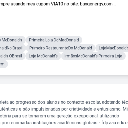
ompre usando meu cupom VIA10 no site: bangenergy.com​​​ ...
s McDonald's
Primeira Loja DoMacDonald
aldNo Brasil
Primeiro RestauranteDo McDonald
LojaMacDonald'
ld's OBrasil
Loja McDonald's
IrmãosMcDonald's Primeira Loja
gem
leta ao progresso dos alunos no contexto escolar, adotando té
tênticas e são impulsionadas por criatividade e entusiasmo. M
etória para se tornarem uma geração excepcional, utilizando
 por renomadas instituições acadêmicas globais - fdp.aau.edu.et