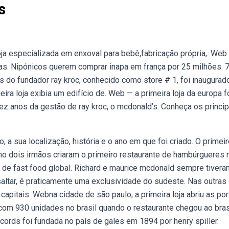
s
 Loja especializada em enxoval para bebê,fabricação própria,. Web
jas. Nipónicos querem comprar inapa em frança por 25 milhões. 
's do fundador ray kroc, conhecido como store # 1, foi inaugura
meira loja exibia um edifício de. Web — a primeira loja da europa f
ez anos da gestão de ray kroc, o mcdonald’s. Conheça os princip
a sua localização, história e o ano em que foi criado. O primeir
mo dois irmãos criaram o primeiro restaurante de hambúrgueres 
 de fast food global. Richard e maurice mcdonald sempre tivera
saltar, é praticamente uma exclusividade do sudeste. Nas outras
 capitais. Webna cidade de são paulo, a primeira loja abriu as po
 com 930 unidades no brasil quando o restaurante chegou ao brasi
cords foi fundada no país de gales em 1894 por henry spiller.