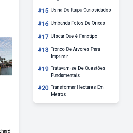
#15
Usina De Itaipu Curiosidades
#16
Umbanda Fotos De Orixas
#17
Ufscar Que é Fenotipo
#18
Tronco De Arvores Para
Imprimir
#19
Tratavam-se De Questões
Fundamentais
#20
Transformar Hectares Em
Metros
ichard