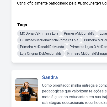
Canal oficialmente patrocinado pela #BangEnergy​​​! C
Tags
MC Donald'sPrimeira Loja
PrimeiroMcDonald's
Loja
OS Irmãos McDonald'sNa Primeira Loja
Primeiro McDon
Primeiro McDonald DoMundo
Primeiras Lojas O McDona
Loja Original DoMecdonalds
Primeiro McDonald'sIma
Sandra
Como orientador, minha entrega é comp
pedagógicas que valorizam relações au
meta é guiar os estudantes em sua traj
estratégias educacionais reconhecidas