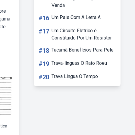
Venda
bre
#16
Um Pais Com A Letra A
 gama
ste
#17
Um Circuito Eletrico é
Constituido Por Um Resistor
#18
Tucumã Benefícios Para Pele
#19
Trava-línguas O Rato Roeu
#20
Trava Lingua O Tempo
tica