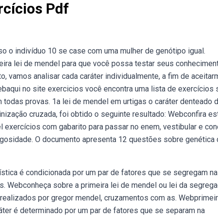
rcícios Pdf
so o indivíduo 10 se case com uma mulher de genótipo igual.
eira lei de mendel para que você possa testar seus conhecimen
, vamos analisar cada caráter individualmente, a fim de aceita
baqui no site exercicios você encontra uma lista de exercícios
em todas provas. 1a lei de mendel em urtigas o caráter denteado 
inização cruzada, foi obtido o seguinte resultado: Webconfira es
l exercícios com gabarito para passar no enem, vestibular e con
| zigosidade. O documento apresenta 12 questões sobre genética
ística é condicionada por um par de fatores que se segregam na
. Webconheça sobre a primeira lei de mendel ou lei da segreg
 realizados por gregor mendel, cruzamentos com as. Webprimeira
áter é determinado por um par de fatores que se separam na