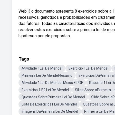
Web1) o documento apresenta 8 exercícios sobre a 1
recessivos, genótipos e probabilidades em cruzament
dos fatores: Todas as características dos indivíduo
resolver estes exercícios sobre a primeira lei de me
hipóteses por ele propostas.
Tags
Atividade 1Lei De Mendel
Exercício 1Lei De Mendel
Primeira Lei De MendelResumo
Exercicios DaPrimeira
Atividade 1Lei De Mendel Meios E PDF
Resumo 1 Lei D
Exercícios 1 E2 Lei De Mendel
Silide Sobre aPrimeira L
Questões SobrePrimeira Lei De Mendel
Slide Sobre aP
Lista De Exercícios1 Lei De Mendel
Questões Sobre asL
Imagens DaPrimeira Lei De Mendel
Primeira Lei De M