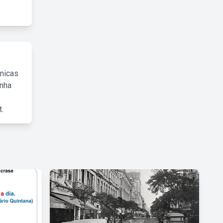
cnicas
inha
.