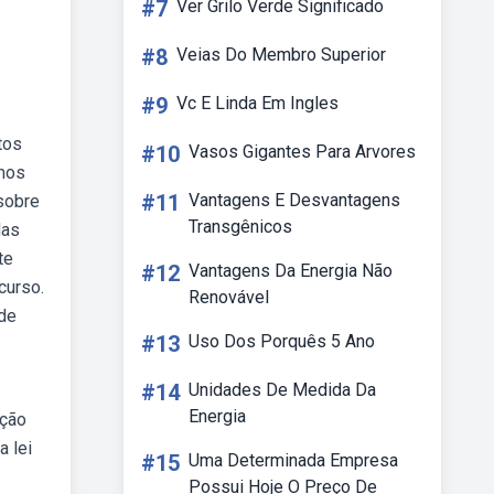
#7
Ver Grilo Verde Significado
#8
Veias Do Membro Superior
#9
Vc E Linda Em Ingles
tos
#10
Vasos Gigantes Para Arvores
rmos
#11
Vantagens E Desvantagens
 sobre
Transgênicos
das
te
#12
Vantagens Da Energia Não
curso.
Renovável
 de
#13
Uso Dos Porquês 5 Ano
#14
Unidades De Medida Da
Energia
ação
 lei
#15
Uma Determinada Empresa
Possui Hoje O Preço De