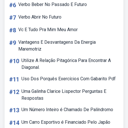
#6
Verbo Beber No Passado E Futuro
#7
Verbo Abrir No Futuro
#8
Vc E Tudo Pra Mim Meu Amor
#9
Vantagens E Desvantagens Da Energia
Maremotriz
#10
Utilize A Relação Pitagórica Para Encontrar A
Diagonal.
#11
Uso Dos Porquês Exercícios Com Gabarito Pdf
#12
Uma Galinha Clarice Lispector Perguntas E
Respostas
#13
Um Número Inteiro é Chamado De Palíndromo
#14
Um Carro Esportivo é Financiado Pelo Japão