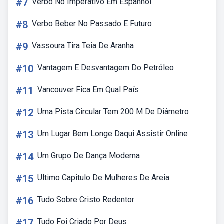
#7
Verbo No Imperativo Em Espanhol
#8
Verbo Beber No Passado E Futuro
#9
Vassoura Tira Teia De Aranha
#10
Vantagem E Desvantagem Do Petróleo
#11
Vancouver Fica Em Qual País
#12
Uma Pista Circular Tem 200 M De Diâmetro
#13
Um Lugar Bem Longe Daqui Assistir Online
#14
Um Grupo De Dança Moderna
#15
Ultimo Capitulo De Mulheres De Areia
#16
Tudo Sobre Cristo Redentor
#17
Tudo Foi Criado Por Deus