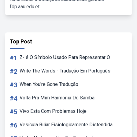
fdp.aau.edu.et.
Top Post
#1
Z- é O Símbolo Usado Para Representar O
#2
Write The Words - Tradução Em Português
#3
When You're Gone Tradução
#4
Volta Pra Mim Harmonia Do Samba
#5
Vivo Esta Com Problemas Hoje
#6
Vesícula Biliar Fisiologicamente Distendida