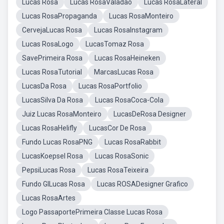
Lucas Rosa
Lucas RosaValadão
Lucas RosaLateral
Lucas RosaPropaganda
Lucas RosaMonteiro
CervejaLucas Rosa
Lucas RosaInstagram
Lucas RosaLogo
LucasTomaz Rosa
SavePrimeira Rosa
Lucas RosaHeineken
Lucas RosaTutorial
MarcasLucas Rosa
LucasDa Rosa
Lucas RosaPortfolio
LucasSilva Da Rosa
Lucas RosaCoca-Cola
Juiz Lucas RosaMonteiro
LucasDeRosa Designer
Lucas RosaHelifly
LucasCor De Rosa
Fundo Lucas RosaPNG
Lucas RosaRabbit
LucasKoepsel Rosa
Lucas RosaSonic
PepsiLucas Rosa
Lucas RosaTeixeira
Fundo GILucas Rosa
Lucas ROSADesigner Grafico
Lucas RosaArtes
Logo PassaportePrimeira Classe Lucas Rosa