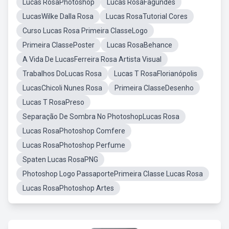
Lucas RosaPhotoshop
Lucas RosaFagundes
LucasWilke Dalla Rosa
Lucas RosaTutorial Cores
Curso Lucas Rosa Primeira ClasseLogo
Primeira ClassePoster
Lucas RosaBehance
A Vida De LucasFerreira Rosa Artista Visual
Trabalhos DoLucas Rosa
Lucas T RosaFlorianópolis
LucasChicoli Nunes Rosa
Primeira ClasseDesenho
Lucas T RosaPreso
Separação De Sombra No PhotoshopLucas Rosa
Lucas RosaPhotoshop Comfere
Lucas RosaPhotoshop Perfume
Spaten Lucas RosaPNG
Photoshop Logo PassaportePrimeira Classe Lucas Rosa
Lucas RosaPhotoshop Artes