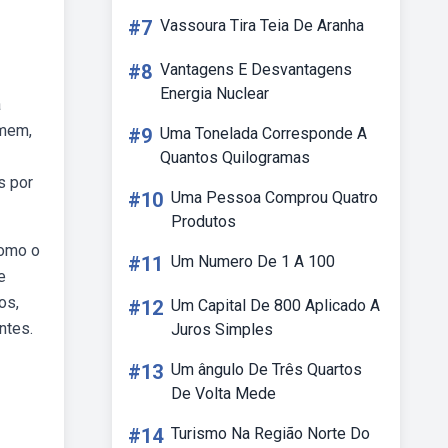
#7
Vassoura Tira Teia De Aranha
#8
Vantagens E Desvantagens
Energia Nuclear
a
omem,
#9
Uma Tonelada Corresponde A
Quantos Quilogramas
s por
#10
Uma Pessoa Comprou Quatro
Produtos
como o
#11
Um Numero De 1 A 100
e
os,
#12
Um Capital De 800 Aplicado A
ntes.
Juros Simples
#13
Um ângulo De Três Quartos
De Volta Mede
#14
Turismo Na Região Norte Do