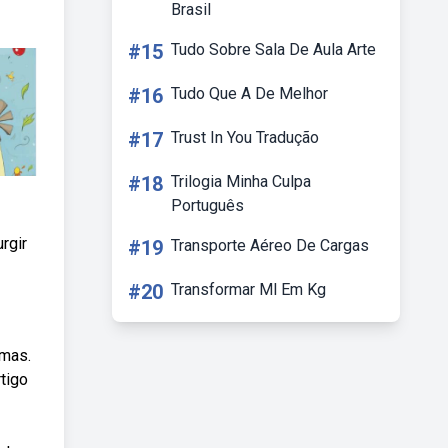
Brasil
#15
Tudo Sobre Sala De Aula Arte
#16
Tudo Que A De Melhor
#17
Trust In You Tradução
#18
Trilogia Minha Culpa
Português
rgir
#19
Transporte Aéreo De Cargas
#20
Transformar Ml Em Kg
imas.
tigo