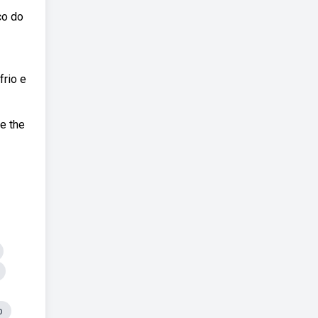
co do
frio e
de the
o