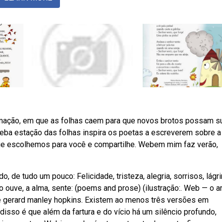
mação, em que as folhas caem para que novos brotos possam su
 Weba estação das folhas inspira os poetas a escreverem sobre a
ue escolhemos para você e compartilhe. Webem mim faz verão,
, de tudo um pouco: Felicidade, tristeza, alegria, sorrisos, lágr
ouve, a alma, sente: (poems and prose) (ilustração:. Web — o ar
 de gerard manley hopkins. Existem ao menos três versões em
disso é que além da fartura e do vício há um silêncio profundo,