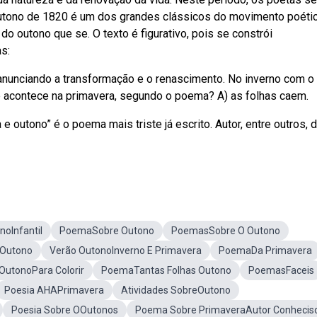
outono de 1820 é um dos grandes clássicos do movimento poéti
o outono que se. O texto é figurativo, pois se constrói
s:
nunciando a transformação e o renascimento. No inverno com o 
e acontece na primavera, segundo o poema? A) as folhas caem.
 outono” é o poema mais triste já escrito. Autor, entre outros, 
oInfantil
PoemaSobre Outono
PoemasSobre O Outono
oOutono
Verão OutonoInverno E Primavera
PoemaDa Primavera
OutonoPara Colorir
PoemaTantas Folhas Outono
PoemasFaceis
Poesia AHAPrimavera
Atividades SobreOutono
Poesia Sobre OOutonos
Poema Sobre PrimaveraAutor Conhecis