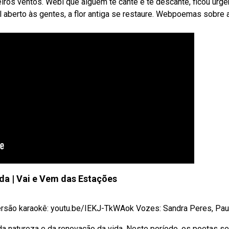
ros ventos. Webi que alguém te cante e te descante, ficou urge
 aberto às gentes, a flor antiga se restaure. Webpoemas sobre 
da | Vai e Vem das Estações
rsão karaokê: youtu.be/IEKJ-TkWAok Vozes: Sandra Peres, Paulo
da natureza e da renovação da vida. Neste período, os poetas se