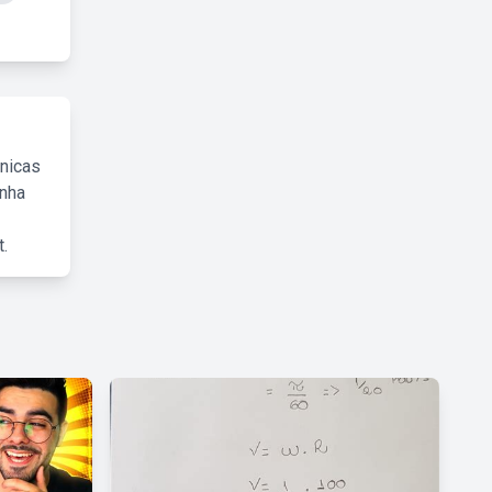
cnicas
inha
.