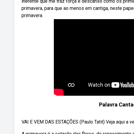
inerente que me traz força e descanso como os primei
primavera, para que ao menos em cantiga, neste papel
primavera.
Palavra Canta
VAI E VEM DAS ESTAÇÕES (Paulo Tatit) Veja aqui a ve
A primavera é a estação das flores, do renascimento 