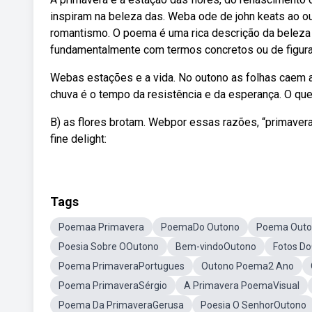
inspiram na beleza das. Weba ode de john keats ao 
romantismo. O poema é uma rica descrição da beleza d
fundamentalmente com termos concretos ou de figura
Webas estações e a vida. No outono as folhas caem a
chuva é o tempo da resistência e da esperança. O qu
B) as flores brotam. Webpor essas razões, “primavera e
fine delight:
Tags
Poemaa Primavera
PoemaDo Outono
Poema Outon
Poesia Sobre OOutono
Bem-vindoOutono
Fotos D
Poema PrimaveraPortugues
Outono Poema2 Ano
Poema PrimaveraSérgio
A Primavera PoemaVisual
Poema Da PrimaveraGerusa
Poesia O SenhorOutono