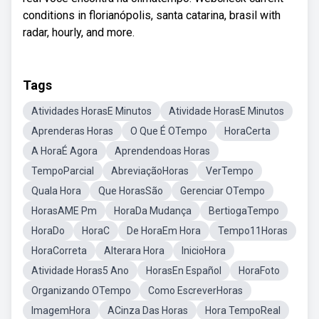
conditions in florianópolis, santa catarina, brasil with
radar, hourly, and more.
Tags
Atividades HorasE Minutos
Atividade HorasE Minutos
Aprenderas Horas
O Que É OTempo
HoraCerta
A HoraÉ Agora
Aprendendoas Horas
TempoParcial
AbreviaçãoHoras
VerTempo
Quala Hora
Que HorasSão
Gerenciar OTempo
HorasAME Pm
HoraDa Mudança
BertiogaTempo
HoraDo
HoraC
De HoraEm Hora
Tempo11Horas
HoraCorreta
Alterara Hora
InicioHora
Atividade Horas5 Ano
HorasEn Español
HoraFoto
Organizando OTempo
Como EscreverHoras
ImagemHora
ACinza Das Horas
Hora TempoReal