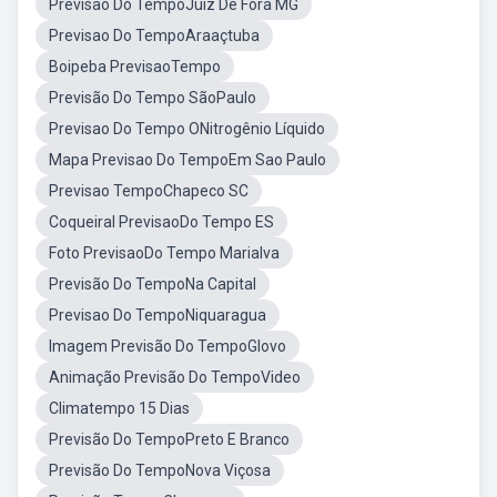
Previsao Do TempoJuiz De Fora MG
Previsao Do TempoAraaçtuba
Boipeba PrevisaoTempo
Previsão Do Tempo SãoPaulo
Previsao Do Tempo ONitrogênio Líquido
Mapa Previsao Do TempoEm Sao Paulo
Previsao TempoChapeco SC
Coqueiral PrevisaoDo Tempo ES
Foto PrevisaoDo Tempo Marialva
Previsão Do TempoNa Capital
Previsao Do TempoNiquaragua
Imagem Previsão Do TempoGlovo
Animação Previsão Do TempoVideo
Climatempo 15 Dias
Previsão Do TempoPreto E Branco
Previsão Do TempoNova Viçosa