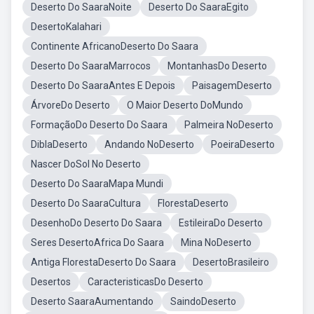
Deserto Do SaaraNoite
Deserto Do SaaraEgito
DesertoKalahari
Continente AfricanoDeserto Do Saara
Deserto Do SaaraMarrocos
MontanhasDo Deserto
Deserto Do SaaraAntes E Depois
PaisagemDeserto
ÁrvoreDo Deserto
O Maior Deserto DoMundo
FormaçãoDo Deserto Do Saara
Palmeira NoDeserto
DiblaDeserto
Andando NoDeserto
PoeiraDeserto
Nascer DoSol No Deserto
Deserto Do SaaraMapa Mundi
Deserto Do SaaraCultura
FlorestaDeserto
DesenhoDo Deserto Do Saara
EstileiraDo Deserto
Seres DesertoAfrica Do Saara
Mina NoDeserto
Antiga FlorestaDeserto Do Saara
DesertoBrasileiro
Desertos
CaracteristicasDo Deserto
Deserto SaaraAumentando
SaindoDeserto