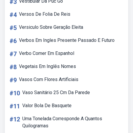
#3
Vestibular Da Puc Go
#4
Versos De Folia De Reis
#5
Versiculo Sobre Geração Eleita
#6
Verbos Em Ingles Presente Passado E Futuro
#7
Verbo Comer Em Espanhol
#8
Vegetais Em Inglês Nomes
#9
Vasos Com Flores Artificiais
#10
Vaso Sanitário 25 Cm Da Parede
#11
Valor Bola De Basquete
#12
Uma Tonelada Corresponde A Quantos
Quilogramas