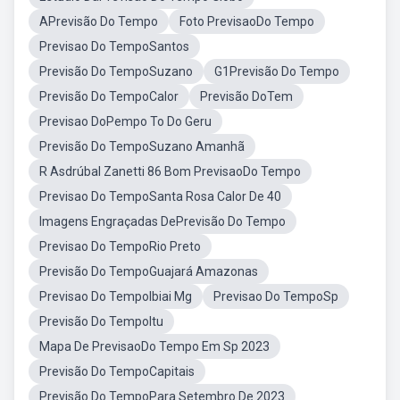
APrevisão Do Tempo
Foto PrevisaoDo Tempo
Previsao Do TempoSantos
Previsão Do TempoSuzano
G1Previsão Do Tempo
Previsão Do TempoCalor
Previsão DoTem
Previsao DoPempo To Do Geru
Previsão Do TempoSuzano Amanhã
R Asdrúbal Zanetti 86 Bom PrevisaoDo Tempo
Previsao Do TempoSanta Rosa Calor De 40
Imagens Engraçadas DePrevisão Do Tempo
Previsao Do TempoRio Preto
Previsão Do TempoGuajará Amazonas
Previsao Do TempoIbiai Mg
Previsao Do TempoSp
Previsão Do TempoItu
Mapa De PrevisaoDo Tempo Em Sp 2023
Previsão Do TempoCapitais
Previsão Do TempoPara Setembro De 2023