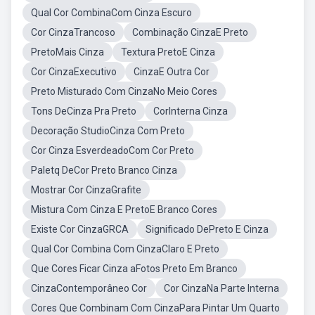
Qual Cor CombinaCom Cinza Escuro
Cor CinzaTrancoso
Combinação CinzaE Preto
PretoMais Cinza
Textura PretoE Cinza
Cor CinzaExecutivo
CinzaE Outra Cor
Preto Misturado Com CinzaNo Meio Cores
Tons DeCinza Pra Preto
CorInterna Cinza
Decoração StudioCinza Com Preto
Cor Cinza EsverdeadoCom Cor Preto
Paletq DeCor Preto Branco Cinza
Mostrar Cor CinzaGrafite
Mistura Com Cinza E PretoE Branco Cores
Existe Cor CinzaGRCA
Significado DePreto E Cinza
Qual Cor Combina Com CinzaClaro E Preto
Que Cores Ficar Cinza aFotos Preto Em Branco
CinzaContemporâneo Cor
Cor CinzaNa Parte Interna
Cores Que Combinam Com CinzaPara Pintar Um Quarto