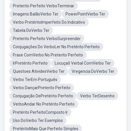
Preterito Perfeito VerboTerminar
Imagens BalãoVerbo Ter
PowerPointVerbo Ter
Verbo PretéritoImperfeito Do Indicativo
Tabela DoVerbo Ter
Preterito Perfeito VerboSurpreender
Conjugações Do VerboLer No Pretérito Perfeito
Frase ComVerbo No Preterito Perfeito
IrPretérito Perfeito
Locuçaõ Verbal ComVerbo Ter
Questoes AtividesVerbo Ter
Vregencia DoVerbo Ter
Verbo TerEm Português
Verbo DançarPreterito Perfeito
Conjugação DePretérito Perfeito
Verbo TerDesenho
VerboAndar No Pretérito Perfeito
Pretérito PerfeitoComposto Ir
Uso DoVerbo Ter Exemplos
PretéritoMais Que Perfeito Simples