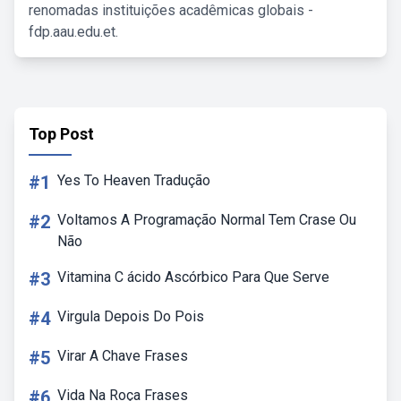
renomadas instituições acadêmicas globais -
fdp.aau.edu.et.
Top Post
#1
Yes To Heaven Tradução
#2
Voltamos A Programação Normal Tem Crase Ou
Não
#3
Vitamina C ácido Ascórbico Para Que Serve
#4
Virgula Depois Do Pois
#5
Virar A Chave Frases
#6
Vida Na Roça Frases