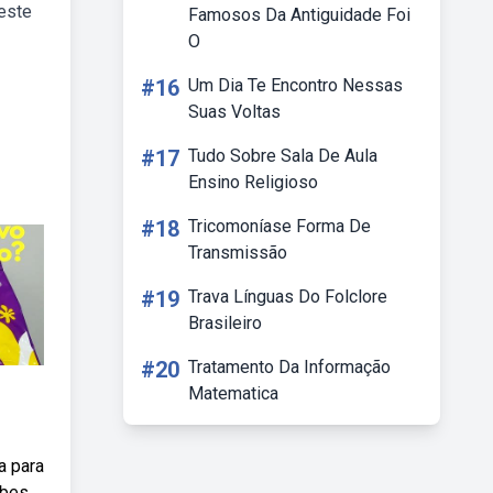
veste
Famosos Da Antiguidade Foi
O
#16
Um Dia Te Encontro Nessas
Suas Voltas
#17
Tudo Sobre Sala De Aula
Ensino Religioso
#18
Tricomoníase Forma De
Transmissão
#19
Trava Línguas Do Folclore
Brasileiro
#20
Tratamento Da Informação
Matematica
a para
ubes