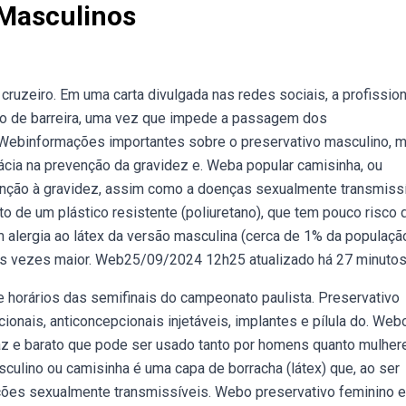
 Masculinos
 cruzeiro. Em uma carta divulgada nas redes sociais, a profission
vo de barreira, uma vez que impede a passagem dos
 Webinformações importantes sobre o preservativo masculino, m
ácia na prevenção da gravidez e. Weba popular camisinha, ou
enção à gravidez, assim como a doenças sexualmente transmiss
ito de um plástico resistente (poliuretano), que tem pouco risco 
alergia ao látex da versão masculina (cerca de 1% da população
ês vezes maior. Web25/09/2024 12h25 atualizado há 27 minutos
 e horários das semifinais do campeonato paulista. Preservativo
ionais, anticoncepcionais injetáveis, implantes e pílula do. Web
az e barato que pode ser usado tanto por homens quanto mulher
ulino ou camisinha é uma capa de borracha (látex) que, ao ser
cções sexualmente transmissíveis. Webo preservativo feminino e