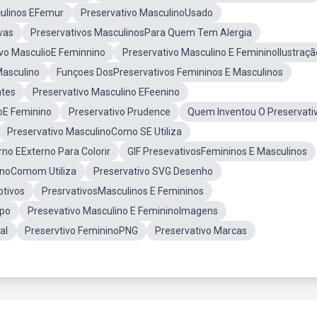
culinos EFemur
Preservativo MasculinoUsado
vas
Preservativos MasculinosPara Quem Tem Alergia
ivo MasculioE Feminnino
Preservativo Masculino E FemininoIlustraçã
Masculino
Funçoes DosPreservativos Femininos E Masculinos
ntes
Preservativo Masculino EFeenino
oE Feminino
Preservativo Prudence
Quem Inventou O Preservati
Preservativo MasculinoComo SE Utiliza
rno EExterno Para Colorir
GIF PresevativosFemininos E Masculinos
inoComom Utiliza
Preservativo SVG Desenho
ptivos
PresrvativosMasculinos E Femininos
apo
Presevativo Masculino E FemininoImagens
al
Preservtivo FemininoPNG
Preservativo Marcas