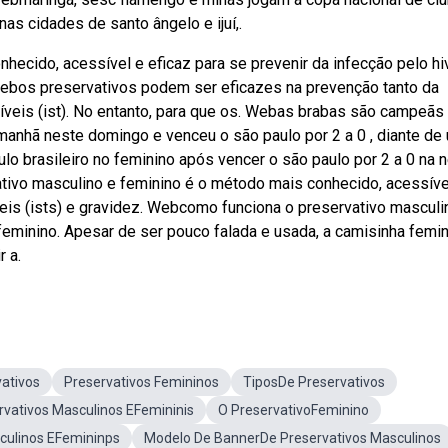
as cidades de santo ângelo e ijuí,.
hecido, acessível e eficaz para se prevenir da infecção pelo hi
 Webos preservativos podem ser eficazes na prevenção tanto da
veis (ist). No entanto, para que os. Webas brabas são campeãs
manhã neste domingo e venceu o são paulo por 2 a 0 , diante de
lo brasileiro no feminino após vencer o são paulo por 2 a 0 na 
ativo masculino e feminino é o método mais conhecido, acessíve
eis (ists) e gravidez. Webcomo funciona o preservativo masculi
eminino. Apesar de ser pouco falada e usada, a camisinha femin
 a.
ativos
Preservativos Femininos
TiposDe Preservativos
rvativos Masculinos EFemininis
O PreservativoFeminino
culinos EFemininps
Modelo De BannerDe Preservativos Masculinos