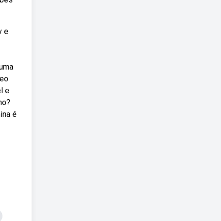
v e
 uma
neo
l e
no?
ina é