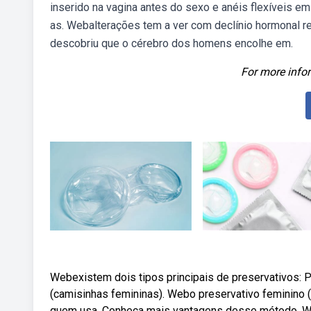
inserido na vagina antes do sexo e anéis flexíveis e
as. Webalterações tem a ver com declínio hormonal r
descobriu que o cérebro dos homens encolhe em.
For more infor
Webexistem dois tipos principais de preservativos: 
(camisinhas femininas). Webo preservativo feminino (
quem usa. Conheça mais vantagens desse método. We