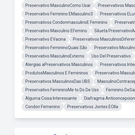
Preservativo MasculinoComo Usar
Preservativos Mas
Preservativo Feminino EMasculino3
Preservativos ELu
Preservativos CondonmasculinoE Feminino
Preservat
Preservativo Masculino EFemino
Silueta Preservativo
Preservativo EVacina
Preservativos MasculinosDifere
Preservativo FemininoQuais São
Preservativo Msculin
Preservativo MasculinoExterno
Uso Del Preservativo
Alergias aPreservativos Masculinos
Preservativos Inte
ProdutosMasculinos E Femininos
Preservativo Mascul
Preservativos MasculinosDas UBS
MasculinoContrace
Preservativo FemininoMe to Do De Uso
Feminino DeS
Alguma Coisa Interessante
Diafragma Anticoncepcion
Condon Femenino
Preservativos Jontex EOlla