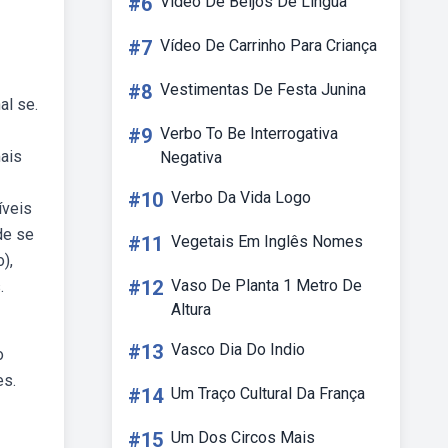
#6
Video De Beijos De Lingua
#7
Vídeo De Carrinho Para Criança
#8
Vestimentas De Festa Junina
al se.
#9
Verbo To Be Interrogativa
ais
Negativa
#10
Verbo Da Vida Logo
íveis
de se
#11
Vegetais Em Inglês Nomes
),
#12
Vaso De Planta 1 Metro De
.
Altura
#13
Vasco Dia Do Indio
o
es.
#14
Um Traço Cultural Da França
#15
Um Dos Circos Mais