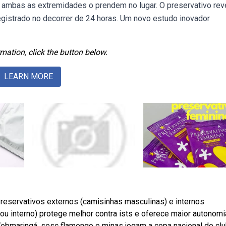
m ambas as extremidades o prendem no lugar. O preservativo re
egistrado no decorrer de 24 horas. Um novo estudo inovador
mation, click the button below.
LEARN MORE
Preservativos externos (camisinhas masculinas) e internos
ou interno) protege melhor contra ists e oferece maior autonomi
bmaringá, sesc flamengo e minas jogam a copa nacional de cl