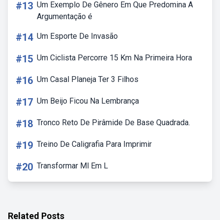
#13
Um Exemplo De Gênero Em Que Predomina A
Argumentação é
#14
Um Esporte De Invasão
#15
Um Ciclista Percorre 15 Km Na Primeira Hora
#16
Um Casal Planeja Ter 3 Filhos
#17
Um Beijo Ficou Na Lembrança
#18
Tronco Reto De Pirâmide De Base Quadrada.
#19
Treino De Caligrafia Para Imprimir
#20
Transformar Ml Em L
Related Posts